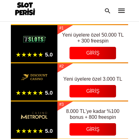
#1
Yeni üyelere özel 50.000 TL
+ 300 freespin
Type
GIRIŞ
your
search
query
#2
and
hit
enter:
Yeni üyelere özel 3.000 TL
GIRIŞ
#3
8.000 TL'ye kadar %100
bonus + 800 freespin
GIRIŞ