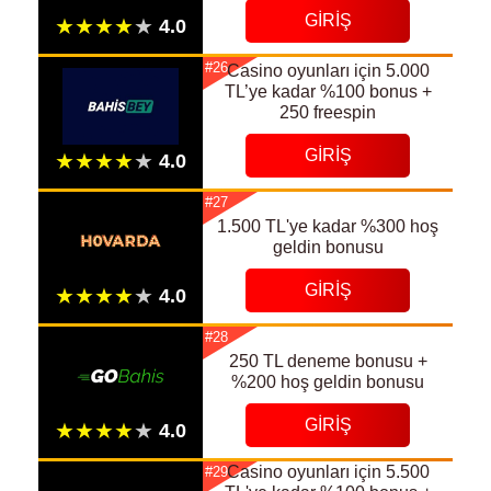
GIRIŞ
#26
Сasino oyunları için 5.000
TL’ye kadar %100 bonus +
250 freespin
GIRIŞ
#27
1.500 TL'ye kadar %300 hoş
geldin bonusu
GIRIŞ
#28
250 TL deneme bonusu +
%200 hoş geldin bonusu
GIRIŞ
Casino oyunları için 5.500
#29