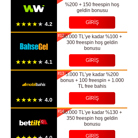
%200 + 150 freespin hoş
geldin bonusu
GIRIŞ
#12
30.000 TL'ye kadar %100 +
300 freespin hoş geldin
bonusu
GIRIŞ
#13
5.000 TL’ye kadar %200
bonus + 100 freespin + 1.000
TL free bahis
GIRIŞ
#14
40.000 TL'ye kadar %130 +
350 freespin hoş geldin
bonusu
GIRIŞ