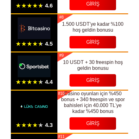
GIRIŞ
#8
1.500 USDT'ye kadar %100
hoş geldin bonusu
GIRIŞ
#9
10 USDT + 30 freespin hoş
geldin bonusu
GIRIŞ
Casino oyunları için %450
#10
bonus + 340 freespin ve spor
bahisleri için 40.000 TL'ye
kadar %450 bonus
GIRIŞ
#11