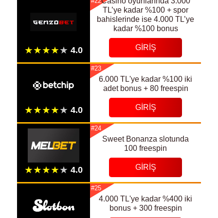
Casino oyunlarında 3.000
#22
TL’ye kadar %100 + spor
bahislerinde ise 4.000 TL’ye
kadar %100 bonus
GIRIŞ
#23
6.000 TL'ye kadar %100 iki
adet bonus + 80 freespin
GIRIŞ
#24
Sweet Bonanza slotunda
100 freespin
GIRIŞ
#25
4.000 TL'ye kadar %400 iki
bonus + 300 freespin