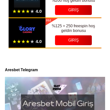
%200 hoş geldin bonusu
GIRIŞ
#44
%125 + 250 freespin hoş
geldin bonusu
GIRIŞ
Aresbet Telegram