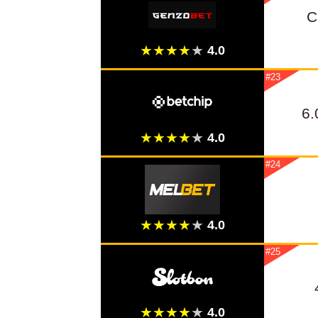
C
#23
6.
#24
#25