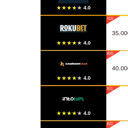
#19
35.00
#20
40.00
#21
#22