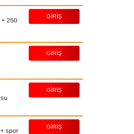
GIRIŞ
 + 250
GIRIŞ
GIRIŞ
usu
GIRIŞ
 + spor