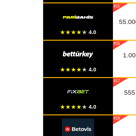
#15
55.00
#16
1.00
#17
555
#18