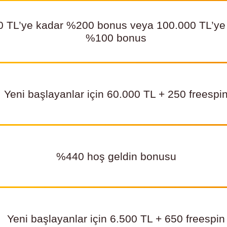
0 TL’ye kadar %200 bonus veya 100.000 TL’ye
%100 bonus
Yeni başlayanlar için 60.000 TL + 250 freespi
%440 hoş geldin bonusu
Yeni başlayanlar için 6.500 TL + 650 freespin