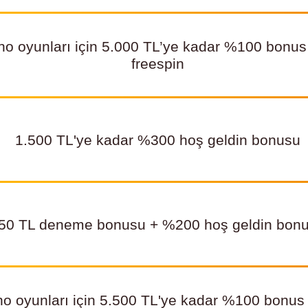
no oyunları için 5.000 TL’ye kadar %100 bonus
freespin
1.500 TL'ye kadar %300 hoş geldin bonusu
50 TL deneme bonusu + %200 hoş geldin bon
o oyunları için 5.500 TL'ye kadar %100 bonus