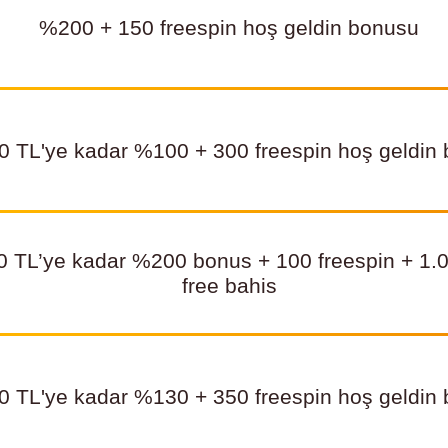
%200 + 150 freespin hoş geldin bonusu
0 TL'ye kadar %100 + 300 freespin hoş geldin
0 TL’ye kadar %200 bonus + 100 freespin + 1.
free bahis
0 TL'ye kadar %130 + 350 freespin hoş geldin