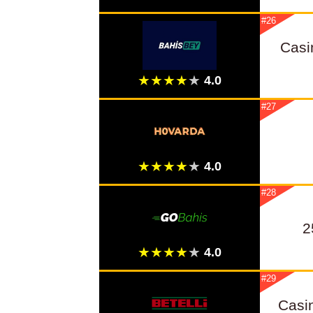
#26
Сasi
#27
#28
2
#29
Casin