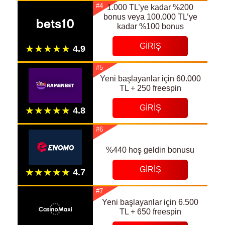
#4
1.000 TL’ye kadar %200
bonus veya 100.000 TL’ye
kadar %100 bonus
GIRIŞ
#5
Yeni başlayanlar için 60.000
TL + 250 freespin
GIRIŞ
#6
%440 hoş geldin bonusu
GIRIŞ
#7
Yeni başlayanlar için 6.500
TL + 650 freespin