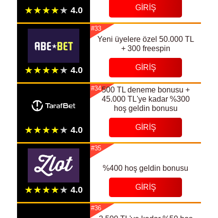
GIRIŞ
#33
Yeni üyelere özel 50.000 TL
+ 300 freespin
GIRIŞ
#34
500 TL deneme bonusu +
45.000 TL'ye kadar %300
hoş geldin bonusu
GIRIŞ
#35
%400 hoş geldin bonusu
GIRIŞ
#36