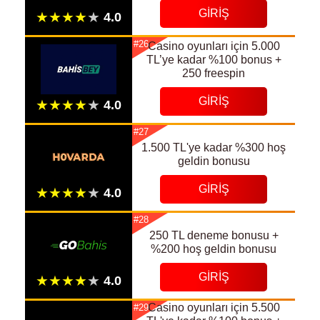
GIRIŞ
#26
Сasino oyunları için 5.000
TL’ye kadar %100 bonus +
250 freespin
GIRIŞ
#27
1.500 TL'ye kadar %300 hoş
geldin bonusu
GIRIŞ
#28
250 TL deneme bonusu +
%200 hoş geldin bonusu
GIRIŞ
Casino oyunları için 5.500
#29