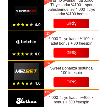
Casino oyunlarında 3.000
#22
TL’ye kadar %100 + spor
bahislerinde ise 4.000 TL’ye
kadar %100 bonus
GIRIŞ
#23
6.000 TL'ye kadar %100 iki
adet bonus + 80 freespin
GIRIŞ
#24
Sweet Bonanza slotunda
100 freespin
GIRIŞ
#25
4.000 TL'ye kadar %400 iki
bonus + 300 freespin