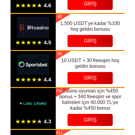
GIRIŞ
#8
1.500 USDT'ye kadar %100
hoş geldin bonusu
GIRIŞ
#9
10 USDT + 30 freespin hoş
geldin bonusu
GIRIŞ
Casino oyunları için %450
#10
bonus + 340 freespin ve spor
bahisleri için 40.000 TL'ye
kadar %450 bonus
GIRIŞ
#11