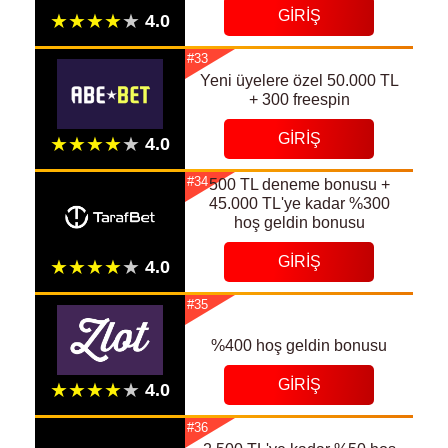
GIRIŞ
#33
Yeni üyelere özel 50.000 TL
+ 300 freespin
GIRIŞ
#34
500 TL deneme bonusu +
45.000 TL'ye kadar %300
hoş geldin bonusu
GIRIŞ
#35
%400 hoş geldin bonusu
GIRIŞ
#36