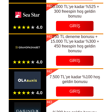
#40
50.000 TL'ye kadar %525 +
300 freespin hoş geldin
bonusu
GIRIŞ
250 TL deneme bonusu +
#41
15.000 TL'ye kadar %300 +
450 freespin hoş geldin
bonusu
GIRIŞ
#42
7.500 TL'ye kadar %100 hoş
geldin bonusu
GIRIŞ
#43