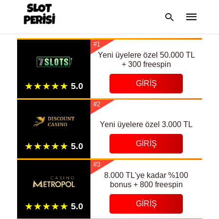
#1
Yeni üyelere özel 50.000 TL
+ 300 freespin
Type
GIRIŞ
your
search
query
#2
and
hit
enter:
Yeni üyelere özel 3.000 TL
GIRIŞ
#3
8.000 TL'ye kadar %100
bonus + 800 freespin
GIRIŞ