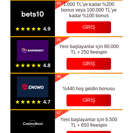
#4
1.000 TL’ye kadar %200
bonus veya 100.000 TL’ye
kadar %100 bonus
GIRIŞ
#5
Yeni başlayanlar için 60.000
TL + 250 freespin
GIRIŞ
#6
%440 hoş geldin bonusu
GIRIŞ
#7
Yeni başlayanlar için 6.500
TL + 650 freespin