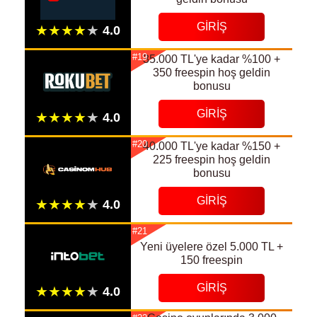
GIRIŞ
#19
35.000 TL'ye kadar %100 +
350 freespin hoş geldin
bonusu
GIRIŞ
#20
40.000 TL'ye kadar %150 +
225 freespin hoş geldin
bonusu
GIRIŞ
#21
Yeni üyelere özel 5.000 TL +
150 freespin
GIRIŞ