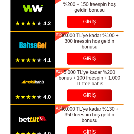
%200 + 150 freespin hoş
geldin bonusu
GIRIŞ
#12
30.000 TL'ye kadar %100 +
300 freespin hoş geldin
bonusu
GIRIŞ
#13
5.000 TL’ye kadar %200
bonus + 100 freespin + 1.000
TL free bahis
GIRIŞ
#14
40.000 TL'ye kadar %130 +
350 freespin hoş geldin
bonusu
GIRIŞ