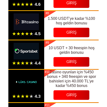
GIRIŞ
#8
1.500 USDT'ye kadar %100
hoş geldin bonusu
GIRIŞ
#9
10 USDT + 30 freespin hoş
geldin bonusu
GIRIŞ
Casino oyunları için %450
#10
bonus + 340 freespin ve spor
bahisleri için 40.000 TL'ye
kadar %450 bonus
GIRIŞ
#11