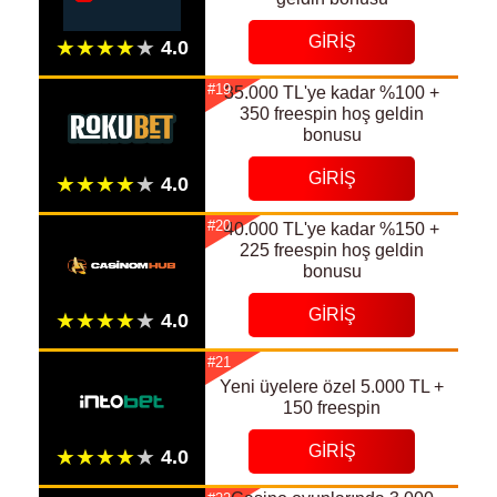
GIRIŞ
#19
35.000 TL'ye kadar %100 +
350 freespin hoş geldin
bonusu
GIRIŞ
#20
40.000 TL'ye kadar %150 +
225 freespin hoş geldin
bonusu
GIRIŞ
#21
Yeni üyelere özel 5.000 TL +
150 freespin
GIRIŞ