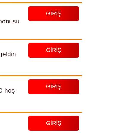
GIRIŞ
 bonusu
GIRIŞ
geldin
GIRIŞ
0 hoş
GIRIŞ