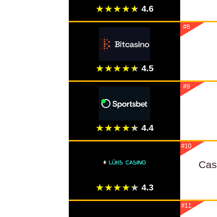
#8
#9
#10
Cas
#11