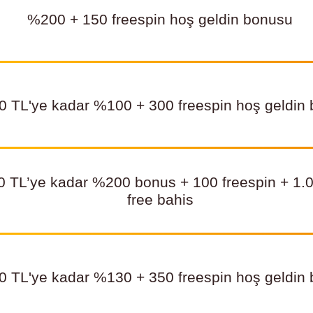
%200 + 150 freespin hoş geldin bonusu
0 TL'ye kadar %100 + 300 freespin hoş geldin
0 TL’ye kadar %200 bonus + 100 freespin + 1.
free bahis
0 TL'ye kadar %130 + 350 freespin hoş geldin