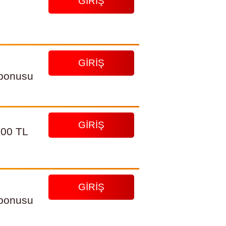
GIRIŞ
GIRIŞ
 bonusu
GIRIŞ
000 TL
GIRIŞ
 bonusu