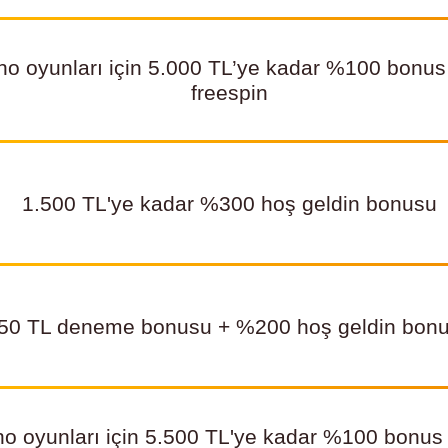
no oyunları için 5.000 TL’ye kadar %100 bonus
freespin
1.500 TL'ye kadar %300 hoş geldin bonusu
50 TL deneme bonusu + %200 hoş geldin bon
o oyunları için 5.500 TL'ye kadar %100 bonus