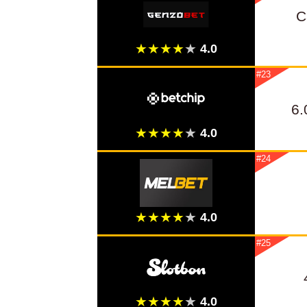
C
#23
6.
#24
#25