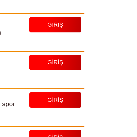
GIRIŞ
u
GIRIŞ
GIRIŞ
 spor