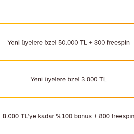
Yeni üyelere özel 50.000 TL + 300 freespin
Yeni üyelere özel 3.000 TL
8.000 TL'ye kadar %100 bonus + 800 freespi