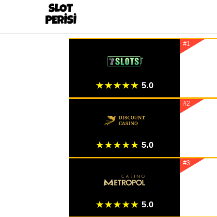
#1
#2
#3