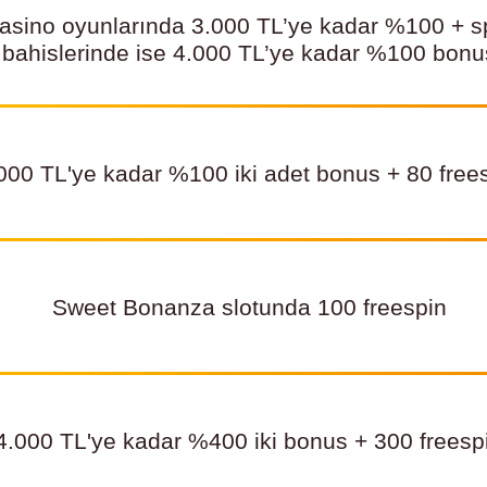
asino oyunlarında 3.000 TL’ye kadar %100 + s
bahislerinde ise 4.000 TL’ye kadar %100 bonu
000 TL'ye kadar %100 iki adet bonus + 80 free
Sweet Bonanza slotunda 100 freespin
4.000 TL'ye kadar %400 iki bonus + 300 freesp