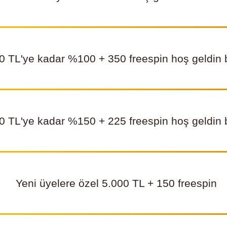
0 TL'ye kadar %100 + 350 freespin hoş geldin
0 TL'ye kadar %150 + 225 freespin hoş geldin
Yeni üyelere özel 5.000 TL + 150 freespin