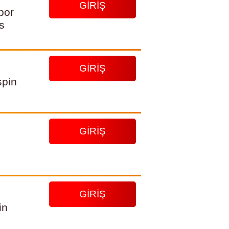
GIRIŞ
por
s
GIRIŞ
spin
GIRIŞ
GIRIŞ
in