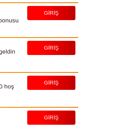
GIRIŞ
 bonusu
GIRIŞ
geldin
GIRIŞ
0 hoş
GIRIŞ