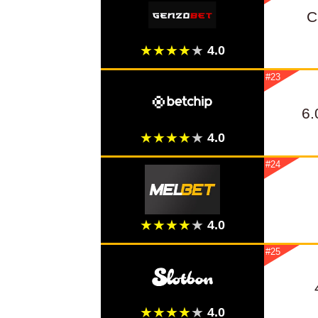
C
#23
6.
#24
#25