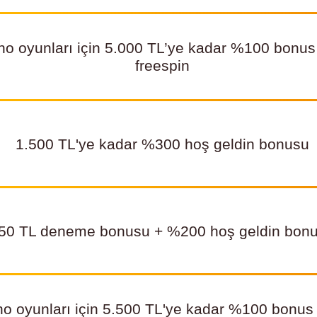
no oyunları için 5.000 TL’ye kadar %100 bonus
freespin
1.500 TL'ye kadar %300 hoş geldin bonusu
50 TL deneme bonusu + %200 hoş geldin bon
o oyunları için 5.500 TL'ye kadar %100 bonus