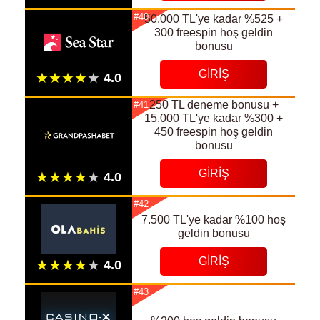
#40
50.000 TL'ye kadar %525 +
300 freespin hoş geldin
bonusu
GIRIŞ
250 TL deneme bonusu +
#41
15.000 TL'ye kadar %300 +
450 freespin hoş geldin
bonusu
GIRIŞ
#42
7.500 TL'ye kadar %100 hoş
geldin bonusu
GIRIŞ
#43