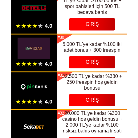
TL'ye kadar %100 bonus +
spor bahisleri için 500 TL
bedava bahis
GIRIŞ
#30
5.000 TL'ye kadar %100 iki
adet bonus + 300 freespin
GIRIŞ
#31
22.500 TL'ye kadar %330 +
250 freespin hoş geldin
bonusu
GIRIŞ
20.000 TL'ye kadar %300
#32
casino hoş geldin bonusu +
2.000 TL'ye kadar %100
risksiz bahis oynama firsatı