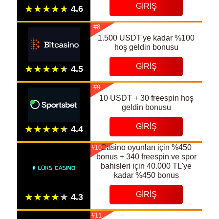
GIRIŞ
#8
1.500 USDT'ye kadar %100
hoş geldin bonusu
GIRIŞ
#9
10 USDT + 30 freespin hoş
geldin bonusu
GIRIŞ
Casino oyunları için %450
#10
bonus + 340 freespin ve spor
bahisleri için 40.000 TL'ye
kadar %450 bonus
GIRIŞ
#11