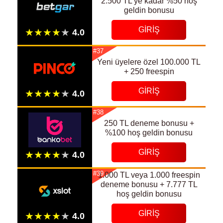
2.500 TL'ye kadar %50 hoş
geldin bonusu
GIRIŞ
#37
Yeni üyelere özel 100.000 TL
+ 250 freespin
GIRIŞ
#38
250 TL deneme bonusu +
%100 hoş geldin bonusu
GIRIŞ
#39
1.000 TL veya 1.000 freespin
deneme bonusu + 7.777 TL
hoş geldin bonusu
GIRIŞ