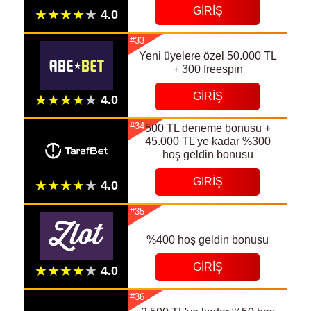
GIRIŞ
#33
Yeni üyelere özel 50.000 TL
+ 300 freespin
GIRIŞ
#34
500 TL deneme bonusu +
45.000 TL'ye kadar %300
hoş geldin bonusu
GIRIŞ
#35
%400 hoş geldin bonusu
GIRIŞ
#36