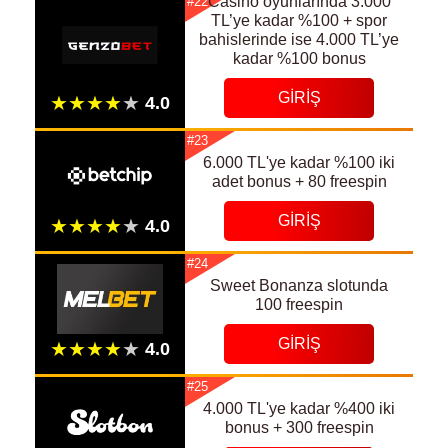
Casino oyunlarında 3.000
#22
TL’ye kadar %100 + spor
bahislerinde ise 4.000 TL’ye
kadar %100 bonus
GIRIŞ
#23
6.000 TL'ye kadar %100 iki
adet bonus + 80 freespin
GIRIŞ
#24
Sweet Bonanza slotunda
100 freespin
GIRIŞ
#25
4.000 TL'ye kadar %400 iki
bonus + 300 freespin