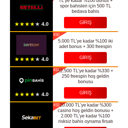
TL'ye kadar %100 bonus +
spor bahisleri için 500 TL
bedava bahis
GIRIŞ
#30
5.000 TL'ye kadar %100 iki
adet bonus + 300 freespin
GIRIŞ
#31
22.500 TL'ye kadar %330 +
250 freespin hoş geldin
bonusu
GIRIŞ
20.000 TL'ye kadar %300
#32
casino hoş geldin bonusu +
2.000 TL'ye kadar %100
risksiz bahis oynama firsatı