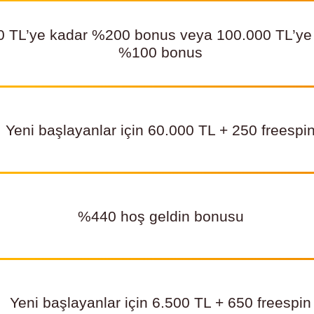
0 TL’ye kadar %200 bonus veya 100.000 TL’ye
%100 bonus
Yeni başlayanlar için 60.000 TL + 250 freespi
%440 hoş geldin bonusu
Yeni başlayanlar için 6.500 TL + 650 freespin