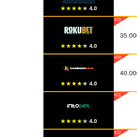
#19
35.00
#20
40.00
#21
#22