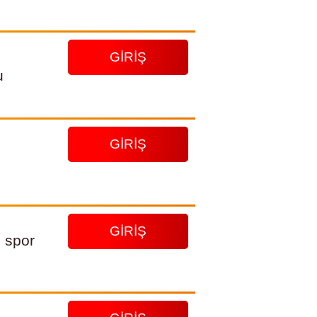
GIRIŞ
u
GIRIŞ
GIRIŞ
 spor