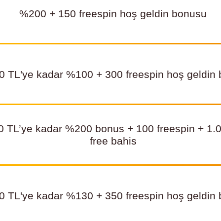
%200 + 150 freespin hoş geldin bonusu
0 TL'ye kadar %100 + 300 freespin hoş geldin
0 TL’ye kadar %200 bonus + 100 freespin + 1.
free bahis
0 TL'ye kadar %130 + 350 freespin hoş geldin