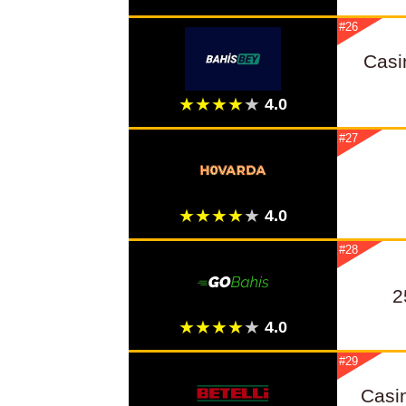
#26
Сasi
#27
#28
2
#29
Casin