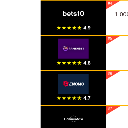
#4
1.00
#5
#6
#7