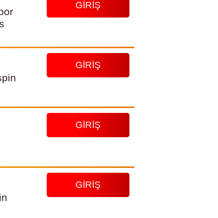
GIRIŞ
por
s
GIRIŞ
spin
GIRIŞ
GIRIŞ
in