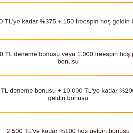
0 TL'ye kadar %375 + 150 freespin hoş geldin
0 TL deneme bonusu veya 1.000 freespin hoş 
bonusu
 TL deneme bonusu + 10.000 TL'ye kadar %20
geldin bonusu
2.500 TL'ye kadar %100 hoş geldin bonusu