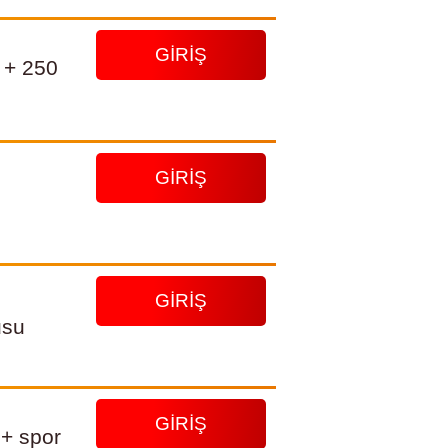
GIRIŞ
 + 250
GIRIŞ
GIRIŞ
usu
GIRIŞ
 + spor