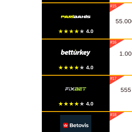
#15
55.00
#16
1.00
#17
555
#18