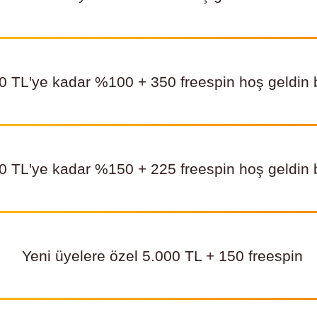
0 TL'ye kadar %100 + 350 freespin hoş geldin
0 TL'ye kadar %150 + 225 freespin hoş geldin
Yeni üyelere özel 5.000 TL + 150 freespin