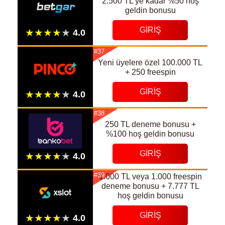
2.500 TL'ye kadar %50 hoş
geldin bonusu
GIRIŞ
#37
Yeni üyelere özel 100.000 TL
+ 250 freespin
GIRIŞ
#38
250 TL deneme bonusu +
%100 hoş geldin bonusu
GIRIŞ
#39
1.000 TL veya 1.000 freespin
deneme bonusu + 7.777 TL
hoş geldin bonusu
GIRIŞ