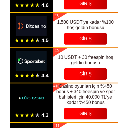
GIRIŞ
#8
1.500 USDT'ye kadar %100
hoş geldin bonusu
GIRIŞ
#9
10 USDT + 30 freespin hoş
geldin bonusu
GIRIŞ
Casino oyunları için %450
#10
bonus + 340 freespin ve spor
bahisleri için 40.000 TL'ye
kadar %450 bonus
GIRIŞ
#11