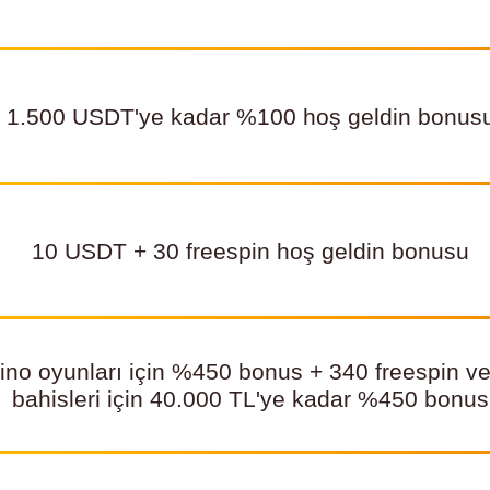
1.500 USDT'ye kadar %100 hoş geldin bonus
10 USDT + 30 freespin hoş geldin bonusu
ino oyunları için %450 bonus + 340 freespin ve
bahisleri için 40.000 TL'ye kadar %450 bonus