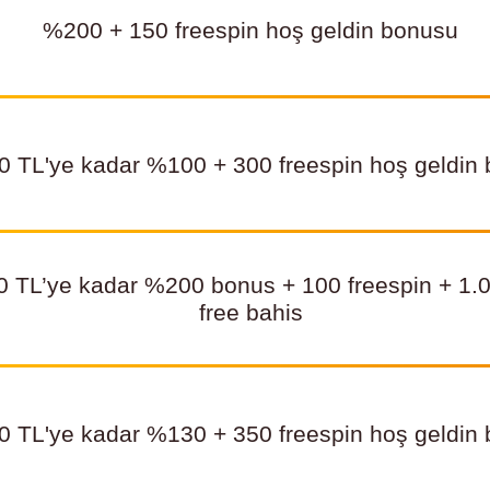
%200 + 150 freespin hoş geldin bonusu
0 TL'ye kadar %100 + 300 freespin hoş geldin
0 TL’ye kadar %200 bonus + 100 freespin + 1.
free bahis
0 TL'ye kadar %130 + 350 freespin hoş geldin