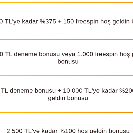
0 TL'ye kadar %375 + 150 freespin hoş geldin
0 TL deneme bonusu veya 1.000 freespin hoş 
bonusu
 TL deneme bonusu + 10.000 TL'ye kadar %20
geldin bonusu
2.500 TL'ye kadar %100 hoş geldin bonusu