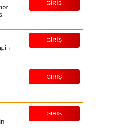
GIRIŞ
por
s
GIRIŞ
spin
GIRIŞ
GIRIŞ
in