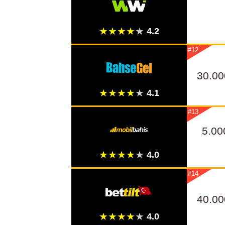
#12
30.00
#13
5.00
#14
40.00