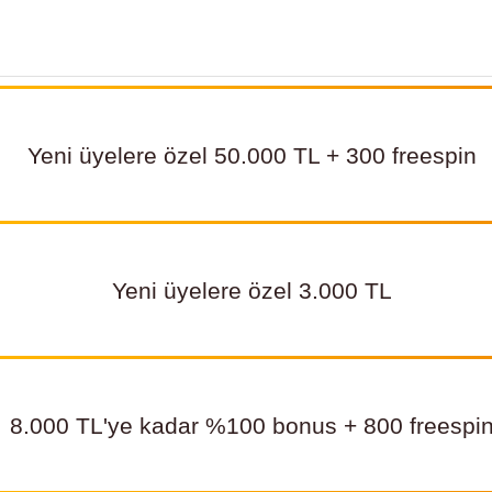
Yeni üyelere özel 50.000 TL + 300 freespin
Yeni üyelere özel 3.000 TL
8.000 TL'ye kadar %100 bonus + 800 freespi