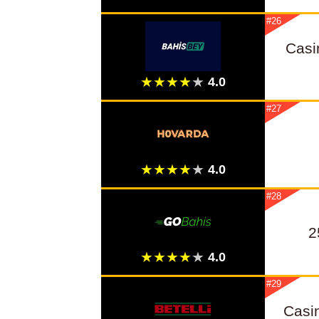
#26
Сasi
#27
#28
2
#29
Casin