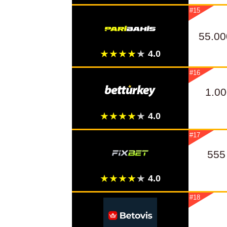
#15
55.00
#16
1.00
#17
555
#18