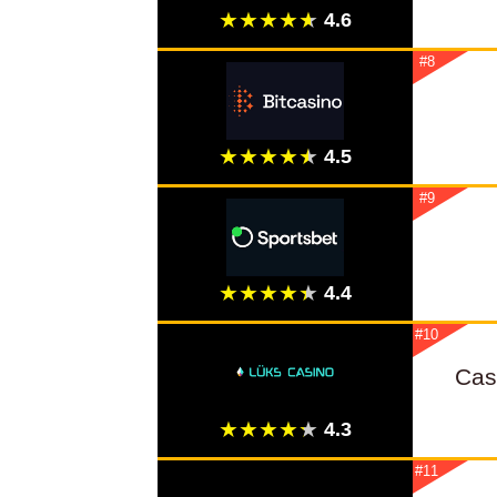
#8
#9
#10
Cas
#11