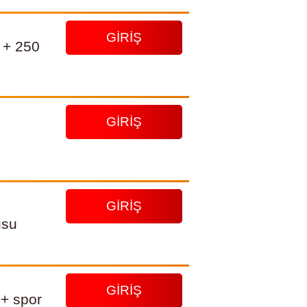
GIRIŞ
 + 250
GIRIŞ
GIRIŞ
usu
GIRIŞ
 + spor