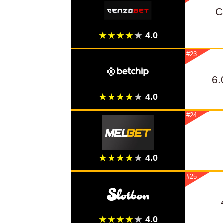
C
#23
6.
#24
#25