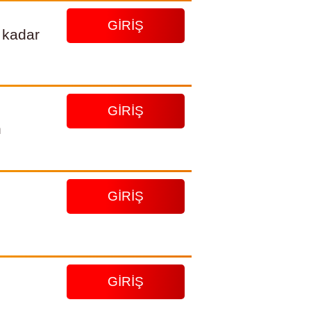
GIRIŞ
 kadar
GIRIŞ
n
GIRIŞ
GIRIŞ