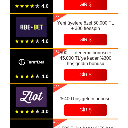
GIRIŞ
#33
Yeni üyelere özel 50.000 TL
+ 300 freespin
GIRIŞ
#34
500 TL deneme bonusu +
45.000 TL'ye kadar %300
hoş geldin bonusu
GIRIŞ
#35
%400 hoş geldin bonusu
GIRIŞ
#36