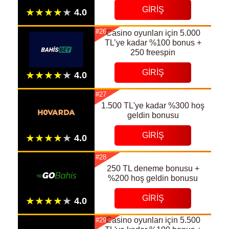
GIRIŞ
#26
Сasino oyunları için 5.000
TL’ye kadar %100 bonus +
250 freespin
GIRIŞ
#27
1.500 TL'ye kadar %300 hoş
geldin bonusu
GIRIŞ
#28
250 TL deneme bonusu +
%200 hoş geldin bonusu
GIRIŞ
Casino oyunları için 5.500
#29