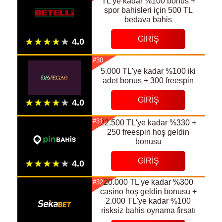
TL'ye kadar %100 bonus +
spor bahisleri için 500 TL
bedava bahis
GIRIŞ
#30
5.000 TL'ye kadar %100 iki
adet bonus + 300 freespin
GIRIŞ
#31
22.500 TL'ye kadar %330 +
250 freespin hoş geldin
bonusu
GIRIŞ
20.000 TL'ye kadar %300
#32
casino hoş geldin bonusu +
2.000 TL'ye kadar %100
risksiz bahis oynama firsatı