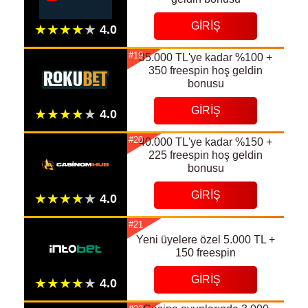
GIRIŞ
#19
35.000 TL'ye kadar %100 +
350 freespin hoş geldin
bonusu
GIRIŞ
#20
40.000 TL'ye kadar %150 +
225 freespin hoş geldin
bonusu
GIRIŞ
#21
Yeni üyelere özel 5.000 TL +
150 freespin
GIRIŞ