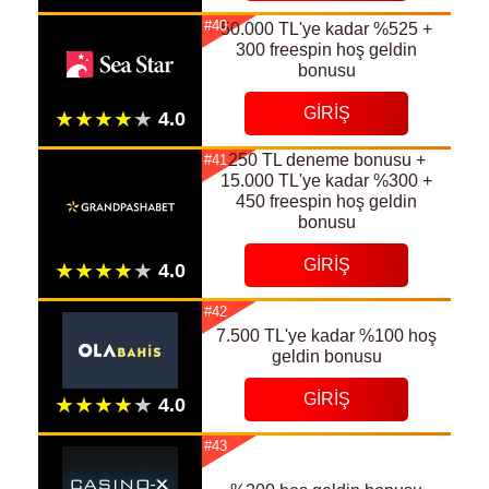
#40
50.000 TL'ye kadar %525 +
300 freespin hoş geldin
bonusu
GIRIŞ
250 TL deneme bonusu +
#41
15.000 TL'ye kadar %300 +
450 freespin hoş geldin
bonusu
GIRIŞ
#42
7.500 TL'ye kadar %100 hoş
geldin bonusu
GIRIŞ
#43