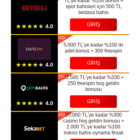
TL'ye kadar %100 bonus +
spor bahisleri için 500 TL
bedava bahis
GIRIŞ
#30
5.000 TL'ye kadar %100 iki
adet bonus + 300 freespin
GIRIŞ
#31
22.500 TL'ye kadar %330 +
250 freespin hoş geldin
bonusu
GIRIŞ
20.000 TL'ye kadar %300
#32
casino hoş geldin bonusu +
2.000 TL'ye kadar %100
risksiz bahis oynama firsatı