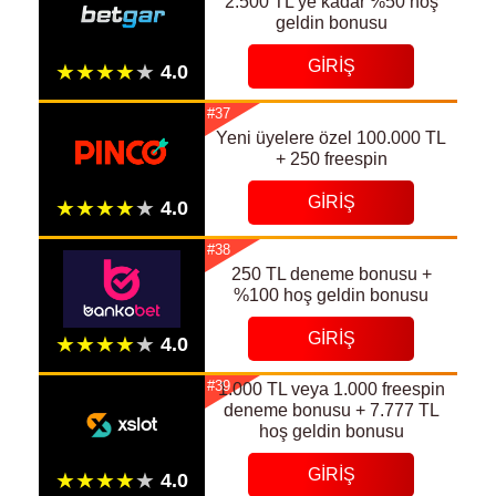
2.500 TL'ye kadar %50 hoş
geldin bonusu
GIRIŞ
#37
Yeni üyelere özel 100.000 TL
+ 250 freespin
GIRIŞ
#38
250 TL deneme bonusu +
%100 hoş geldin bonusu
GIRIŞ
#39
1.000 TL veya 1.000 freespin
deneme bonusu + 7.777 TL
hoş geldin bonusu
GIRIŞ