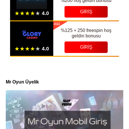
%200 hoş geldin bonusu
GIRIŞ
#44
%125 + 250 freespin hoş
geldin bonusu
GIRIŞ
Mr Oyun Üyelik