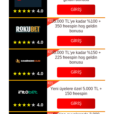
GIRIŞ
#19
35.000 TL'ye kadar %100 +
350 freespin hoş geldin
bonusu
GIRIŞ
#20
40.000 TL'ye kadar %150 +
225 freespin hoş geldin
bonusu
GIRIŞ
#21
Yeni üyelere özel 5.000 TL +
150 freespin
GIRIŞ