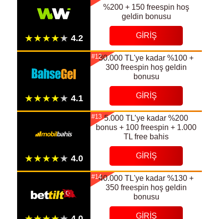
%200 + 150 freespin hoş
geldin bonusu
GIRIŞ
#12
30.000 TL'ye kadar %100 +
300 freespin hoş geldin
bonusu
GIRIŞ
#13
5.000 TL’ye kadar %200
bonus + 100 freespin + 1.000
TL free bahis
GIRIŞ
#14
40.000 TL'ye kadar %130 +
350 freespin hoş geldin
bonusu
GIRIŞ