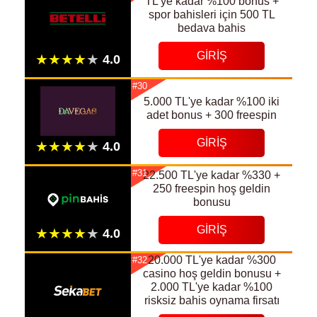
TL'ye kadar %100 bonus +
spor bahisleri için 500 TL
bedava bahis
GIRIŞ
#30
5.000 TL'ye kadar %100 iki
adet bonus + 300 freespin
GIRIŞ
#31
22.500 TL'ye kadar %330 +
250 freespin hoş geldin
bonusu
GIRIŞ
20.000 TL'ye kadar %300
#32
casino hoş geldin bonusu +
2.000 TL'ye kadar %100
risksiz bahis oynama firsatı