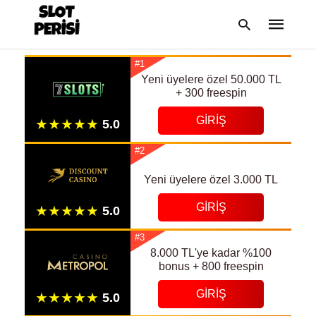
#1
Yeni üyelere özel 50.000 TL
+ 300 freespin
Type
GIRIŞ
your
search
query
#2
and
hit
enter:
Yeni üyelere özel 3.000 TL
GIRIŞ
#3
8.000 TL'ye kadar %100
bonus + 800 freespin
GIRIŞ