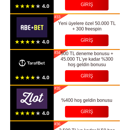
GIRIŞ
#33
Yeni üyelere özel 50.000 TL
+ 300 freespin
GIRIŞ
#34
500 TL deneme bonusu +
45.000 TL'ye kadar %300
hoş geldin bonusu
GIRIŞ
#35
%400 hoş geldin bonusu
GIRIŞ
#36