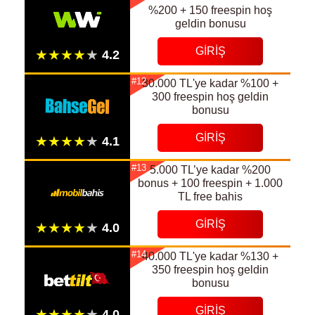
%200 + 150 freespin hoş
geldin bonusu
GIRIŞ
#12
30.000 TL'ye kadar %100 +
300 freespin hoş geldin
bonusu
GIRIŞ
#13
5.000 TL’ye kadar %200
bonus + 100 freespin + 1.000
TL free bahis
GIRIŞ
#14
40.000 TL'ye kadar %130 +
350 freespin hoş geldin
bonusu
GIRIŞ