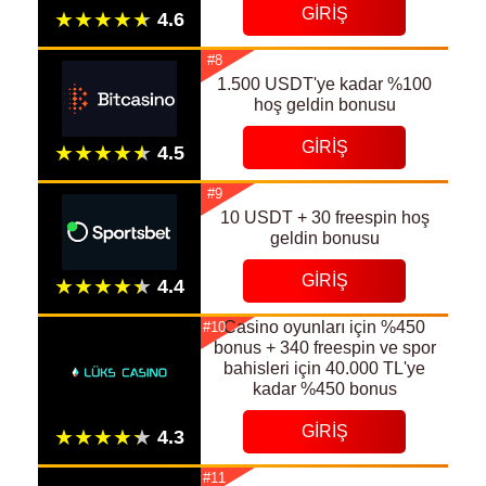
GIRIŞ
#8
1.500 USDT'ye kadar %100
hoş geldin bonusu
GIRIŞ
#9
10 USDT + 30 freespin hoş
geldin bonusu
GIRIŞ
Casino oyunları için %450
#10
bonus + 340 freespin ve spor
bahisleri için 40.000 TL'ye
kadar %450 bonus
GIRIŞ
#11