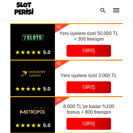
#1
Yeni üyelere özel 50.000 TL
+ 300 freespin
Type
GIRIŞ
your
search
query
#2
and
hit
enter:
Yeni üyelere özel 3.000 TL
GIRIŞ
#3
8.000 TL'ye kadar %100
bonus + 800 freespin
GIRIŞ