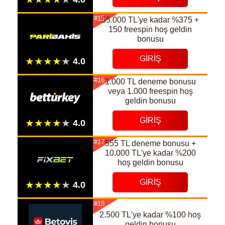
#15
55.000 TL'ye kadar %375 +
150 freespin hoş geldin
bonusu
GIRIŞ
#16
1.000 TL deneme bonusu
veya 1.000 freespin hoş
geldin bonusu
GIRIŞ
#17
555 TL deneme bonusu +
10.000 TL'ye kadar %200
hoş geldin bonusu
GIRIŞ
#18
2.500 TL'ye kadar %100 hoş
geldin bonusu