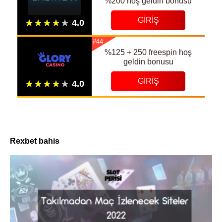
%200 hoş geldin bonusu
GIRIŞ
#44
%125 + 250 freespin hoş
geldin bonusu
GIRIŞ
Rexbet bahis