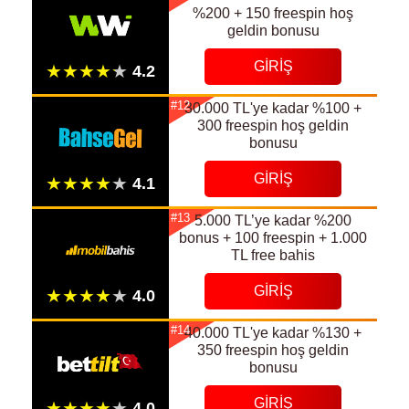
%200 + 150 freespin hoş
geldin bonusu
GIRIŞ
#12
30.000 TL'ye kadar %100 +
300 freespin hoş geldin
bonusu
GIRIŞ
#13
5.000 TL’ye kadar %200
bonus + 100 freespin + 1.000
TL free bahis
GIRIŞ
#14
40.000 TL'ye kadar %130 +
350 freespin hoş geldin
bonusu
GIRIŞ