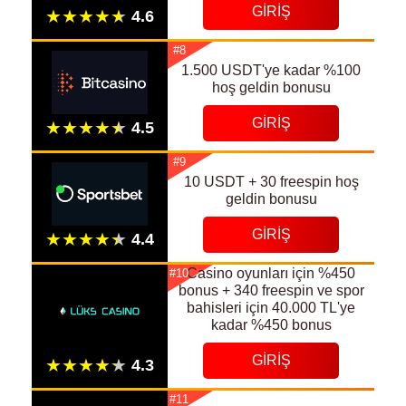
GIRIŞ
#8
1.500 USDT'ye kadar %100
hoş geldin bonusu
GIRIŞ
#9
10 USDT + 30 freespin hoş
geldin bonusu
GIRIŞ
Casino oyunları için %450
#10
bonus + 340 freespin ve spor
bahisleri için 40.000 TL'ye
kadar %450 bonus
GIRIŞ
#11