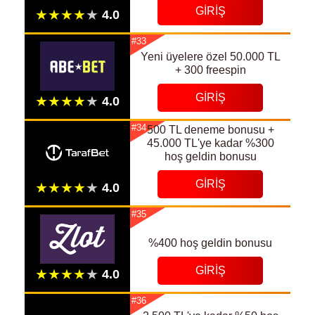
GIRIŞ
#33
Yeni üyelere özel 50.000 TL
+ 300 freespin
GIRIŞ
#34
500 TL deneme bonusu +
45.000 TL'ye kadar %300
hoş geldin bonusu
GIRIŞ
#35
%400 hoş geldin bonusu
GIRIŞ
#36