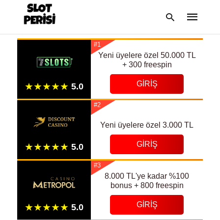
#1
Yeni üyelere özel 50.000 TL
+ 300 freespin
Type
GIRIŞ
your
search
query
#2
and
hit
enter:
Yeni üyelere özel 3.000 TL
GIRIŞ
#3
8.000 TL'ye kadar %100
bonus + 800 freespin
GIRIŞ