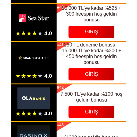
#40
50.000 TL'ye kadar %525 +
300 freespin hoş geldin
bonusu
GIRIŞ
250 TL deneme bonusu +
#41
15.000 TL'ye kadar %300 +
450 freespin hoş geldin
bonusu
GIRIŞ
#42
7.500 TL'ye kadar %100 hoş
geldin bonusu
GIRIŞ
#43