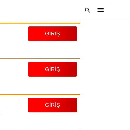
GIRIŞ
Ty
you
sea
que
an
GIRIŞ
hit
ent
GIRIŞ
n