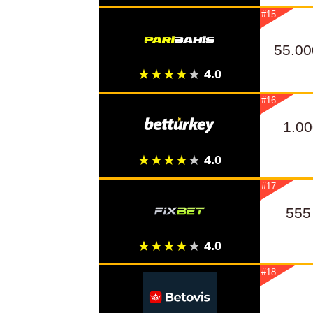
#15
55.00
#16
1.00
#17
555
#18