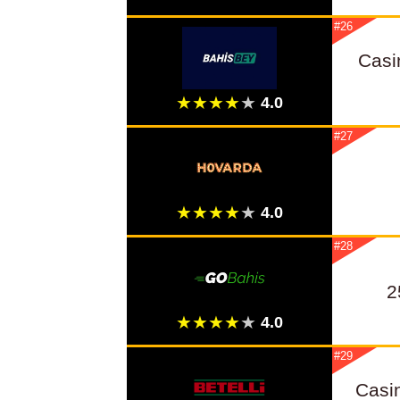
#26
Сasi
#27
#28
2
#29
Casin