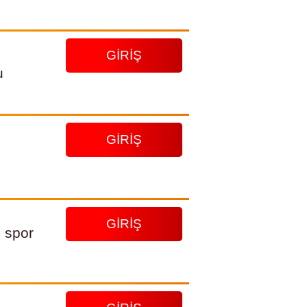
GIRIŞ
u
GIRIŞ
GIRIŞ
 spor