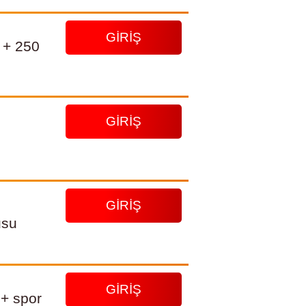
GIRIŞ
 + 250
GIRIŞ
GIRIŞ
usu
GIRIŞ
 + spor