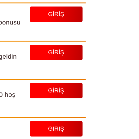
GIRIŞ
 bonusu
GIRIŞ
geldin
GIRIŞ
0 hoş
GIRIŞ