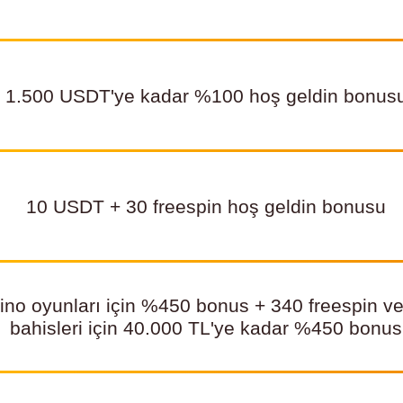
1.500 USDT'ye kadar %100 hoş geldin bonus
10 USDT + 30 freespin hoş geldin bonusu
ino oyunları için %450 bonus + 340 freespin ve
bahisleri için 40.000 TL'ye kadar %450 bonus