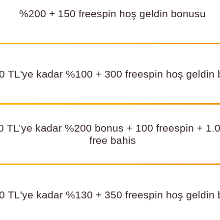
%200 + 150 freespin hoş geldin bonusu
0 TL'ye kadar %100 + 300 freespin hoş geldin
0 TL’ye kadar %200 bonus + 100 freespin + 1.
free bahis
0 TL'ye kadar %130 + 350 freespin hoş geldin