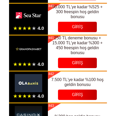
#40
50.000 TL'ye kadar %525 +
300 freespin hoş geldin
bonusu
GIRIŞ
250 TL deneme bonusu +
#41
15.000 TL'ye kadar %300 +
450 freespin hoş geldin
bonusu
GIRIŞ
#42
7.500 TL'ye kadar %100 hoş
geldin bonusu
GIRIŞ
#43