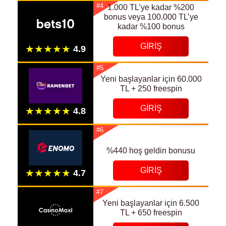
#4
1.000 TL’ye kadar %200
bonus veya 100.000 TL’ye
kadar %100 bonus
GIRIŞ
#5
Yeni başlayanlar için 60.000
TL + 250 freespin
GIRIŞ
#6
%440 hoş geldin bonusu
GIRIŞ
#7
Yeni başlayanlar için 6.500
TL + 650 freespin