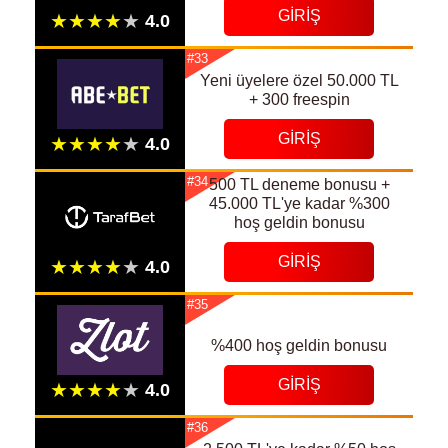
GIRIŞ
#33
Yeni üyelere özel 50.000 TL
+ 300 freespin
GIRIŞ
#34
500 TL deneme bonusu +
45.000 TL'ye kadar %300
hoş geldin bonusu
GIRIŞ
#35
%400 hoş geldin bonusu
GIRIŞ
#36