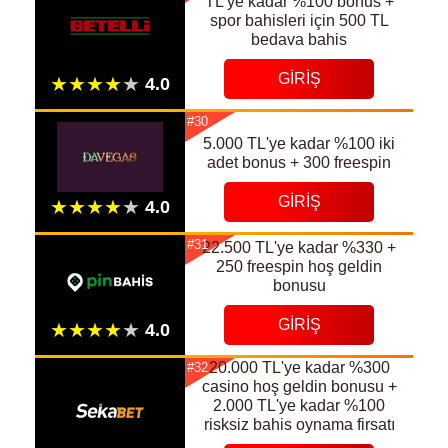
TL'ye kadar %100 bonus +
spor bahisleri için 500 TL
bedava bahis
GIRIŞ
#30
5.000 TL'ye kadar %100 iki
adet bonus + 300 freespin
GIRIŞ
#31
22.500 TL'ye kadar %330 +
250 freespin hoş geldin
bonusu
GIRIŞ
20.000 TL'ye kadar %300
#32
casino hoş geldin bonusu +
2.000 TL'ye kadar %100
risksiz bahis oynama firsatı