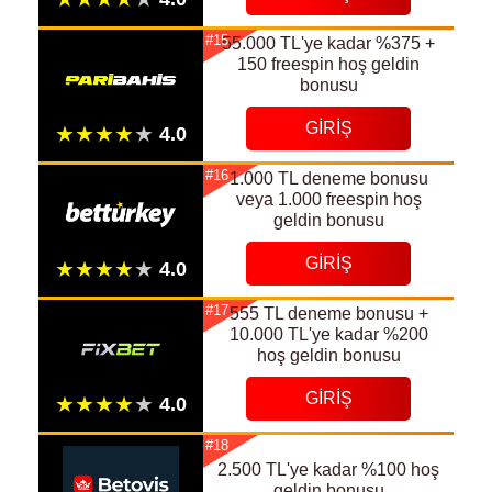
#15
55.000 TL'ye kadar %375 +
150 freespin hoş geldin
bonusu
GIRIŞ
#16
1.000 TL deneme bonusu
veya 1.000 freespin hoş
geldin bonusu
GIRIŞ
#17
555 TL deneme bonusu +
10.000 TL'ye kadar %200
hoş geldin bonusu
GIRIŞ
#18
2.500 TL'ye kadar %100 hoş
geldin bonusu