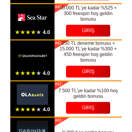
#40
50.000 TL'ye kadar %525 +
300 freespin hoş geldin
bonusu
GIRIŞ
250 TL deneme bonusu +
#41
15.000 TL'ye kadar %300 +
450 freespin hoş geldin
bonusu
GIRIŞ
#42
7.500 TL'ye kadar %100 hoş
geldin bonusu
GIRIŞ
#43