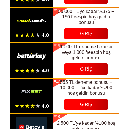
#15
55.000 TL'ye kadar %375 +
150 freespin hoş geldin
bonusu
GIRIŞ
#16
1.000 TL deneme bonusu
veya 1.000 freespin hoş
geldin bonusu
GIRIŞ
#17
555 TL deneme bonusu +
10.000 TL'ye kadar %200
hoş geldin bonusu
GIRIŞ
#18
2.500 TL'ye kadar %100 hoş
geldin bonusu