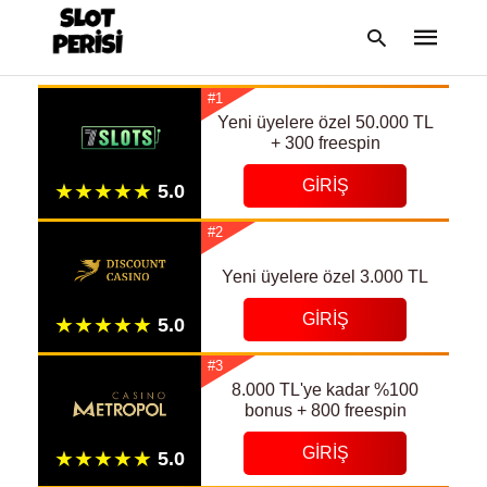
#1
Yeni üyelere özel 50.000 TL
+ 300 freespin
Type
GIRIŞ
your
search
query
#2
and
hit
enter:
Yeni üyelere özel 3.000 TL
GIRIŞ
#3
8.000 TL'ye kadar %100
bonus + 800 freespin
GIRIŞ