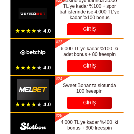
Casino oyunlarında 3.000
#22
TL’ye kadar %100 + spor
bahislerinde ise 4.000 TL’ye
kadar %100 bonus
GIRIŞ
#23
6.000 TL'ye kadar %100 iki
adet bonus + 80 freespin
GIRIŞ
#24
Sweet Bonanza slotunda
100 freespin
GIRIŞ
#25
4.000 TL'ye kadar %400 iki
bonus + 300 freespin