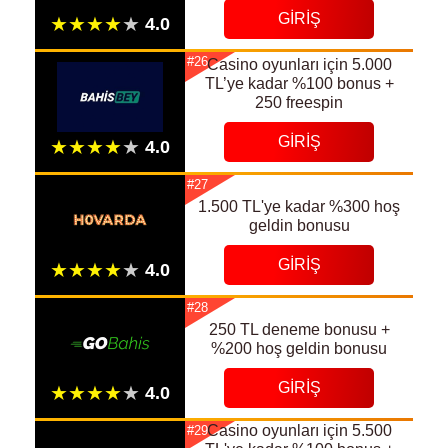
GIRIŞ
#26
Сasino oyunları için 5.000
TL’ye kadar %100 bonus +
250 freespin
GIRIŞ
#27
1.500 TL'ye kadar %300 hoş
geldin bonusu
GIRIŞ
#28
250 TL deneme bonusu +
%200 hoş geldin bonusu
GIRIŞ
Casino oyunları için 5.500
#29