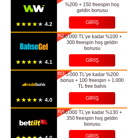
%200 + 150 freespin hoş
geldin bonusu
GIRIŞ
#12
30.000 TL'ye kadar %100 +
300 freespin hoş geldin
bonusu
GIRIŞ
#13
5.000 TL’ye kadar %200
bonus + 100 freespin + 1.000
TL free bahis
GIRIŞ
#14
40.000 TL'ye kadar %130 +
350 freespin hoş geldin
bonusu
GIRIŞ