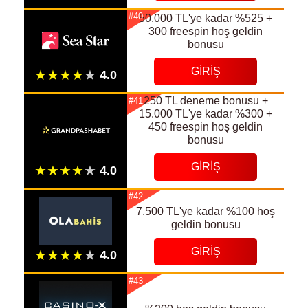
#40
50.000 TL'ye kadar %525 +
300 freespin hoş geldin
bonusu
GIRIŞ
250 TL deneme bonusu +
#41
15.000 TL'ye kadar %300 +
450 freespin hoş geldin
bonusu
GIRIŞ
#42
7.500 TL'ye kadar %100 hoş
geldin bonusu
GIRIŞ
#43