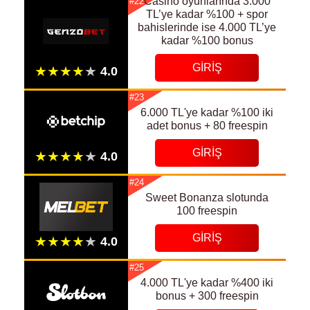
Casino oyunlarında 3.000
#22
TL’ye kadar %100 + spor
bahislerinde ise 4.000 TL’ye
kadar %100 bonus
GIRIŞ
#23
6.000 TL'ye kadar %100 iki
adet bonus + 80 freespin
GIRIŞ
#24
Sweet Bonanza slotunda
100 freespin
GIRIŞ
#25
4.000 TL'ye kadar %400 iki
bonus + 300 freespin