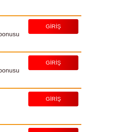
GIRIŞ
 bonusu
GIRIŞ
 bonusu
GIRIŞ