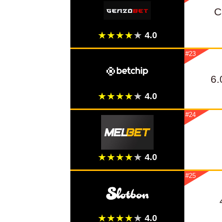
C
#23
6.
#24
#25