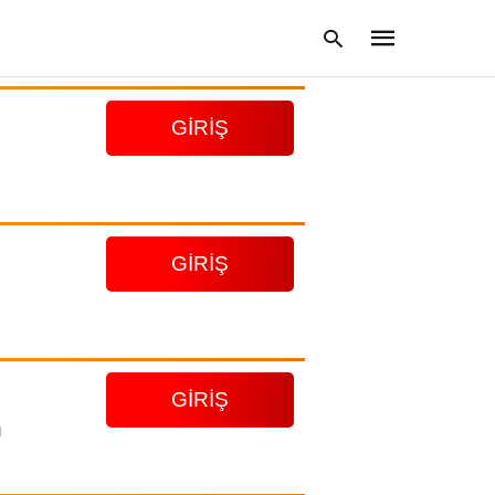
GIRIŞ
Ty
you
sea
que
an
GIRIŞ
hit
ent
GIRIŞ
n