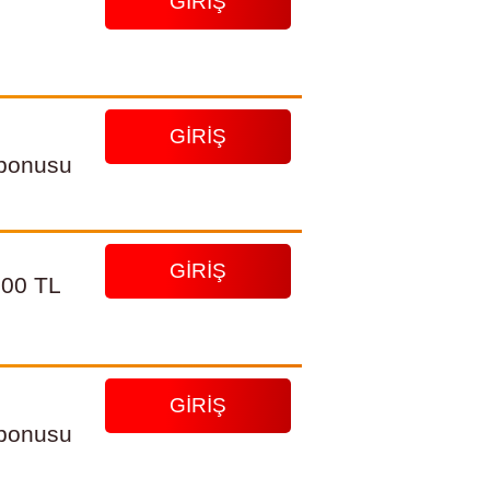
GIRIŞ
GIRIŞ
 bonusu
GIRIŞ
000 TL
GIRIŞ
 bonusu