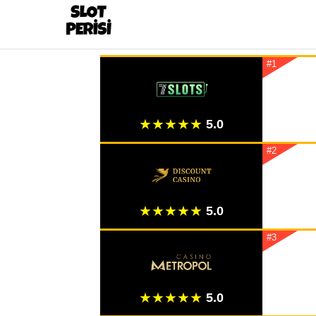
#1
#2
#3