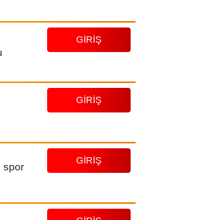
GIRIŞ
u
GIRIŞ
GIRIŞ
 spor