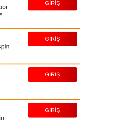
GIRIŞ
por
s
GIRIŞ
spin
GIRIŞ
GIRIŞ
in