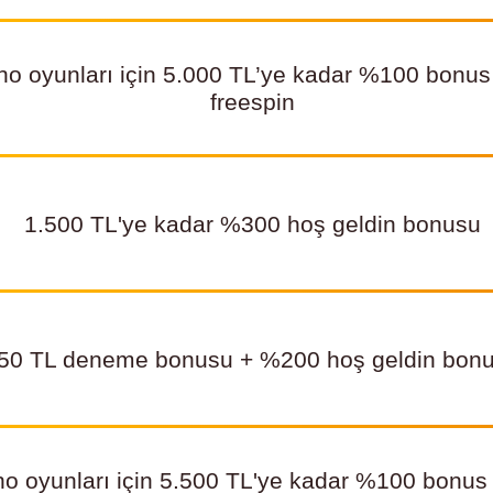
no oyunları için 5.000 TL’ye kadar %100 bonus
freespin
1.500 TL'ye kadar %300 hoş geldin bonusu
50 TL deneme bonusu + %200 hoş geldin bon
o oyunları için 5.500 TL'ye kadar %100 bonus