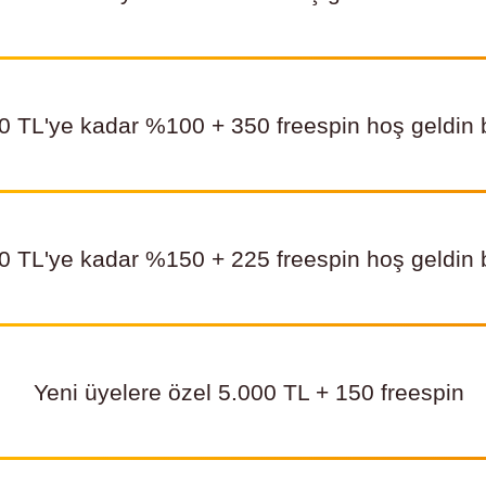
0 TL'ye kadar %100 + 350 freespin hoş geldin
0 TL'ye kadar %150 + 225 freespin hoş geldin
Yeni üyelere özel 5.000 TL + 150 freespin