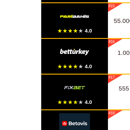
#15
55.00
#16
1.00
#17
555
#18