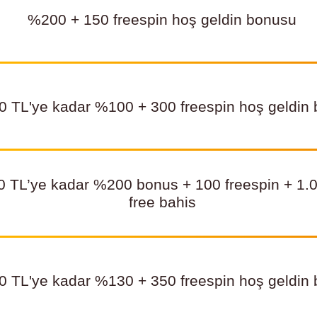
%200 + 150 freespin hoş geldin bonusu
0 TL'ye kadar %100 + 300 freespin hoş geldin
0 TL’ye kadar %200 bonus + 100 freespin + 1.
free bahis
0 TL'ye kadar %130 + 350 freespin hoş geldin