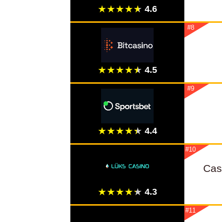
#8
#9
#10
Cas
#11