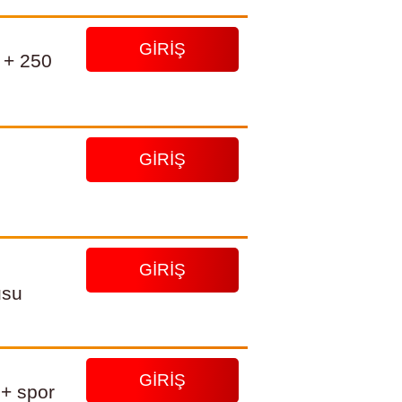
GIRIŞ
 + 250
GIRIŞ
GIRIŞ
usu
GIRIŞ
 + spor