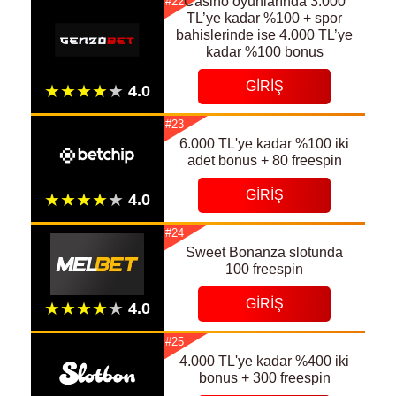
Casino oyunlarında 3.000
#22
TL’ye kadar %100 + spor
bahislerinde ise 4.000 TL’ye
kadar %100 bonus
GIRIŞ
#23
6.000 TL'ye kadar %100 iki
adet bonus + 80 freespin
GIRIŞ
#24
Sweet Bonanza slotunda
100 freespin
GIRIŞ
#25
4.000 TL'ye kadar %400 iki
bonus + 300 freespin