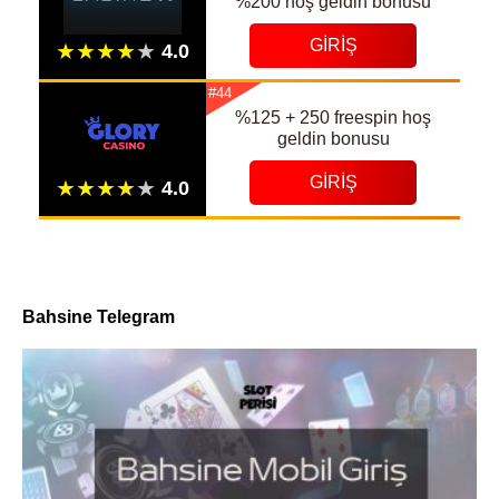
%200 hoş geldin bonusu
GIRIŞ
#44
%125 + 250 freespin hoş
geldin bonusu
GIRIŞ
Bahsine Telegram