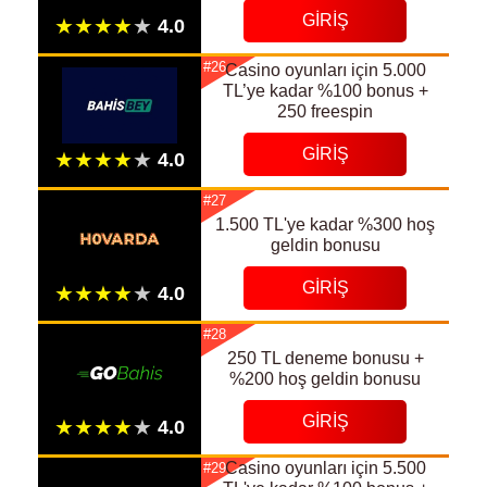
GIRIŞ
#26
Сasino oyunları için 5.000
TL’ye kadar %100 bonus +
250 freespin
GIRIŞ
#27
1.500 TL'ye kadar %300 hoş
geldin bonusu
GIRIŞ
#28
250 TL deneme bonusu +
%200 hoş geldin bonusu
GIRIŞ
Casino oyunları için 5.500
#29