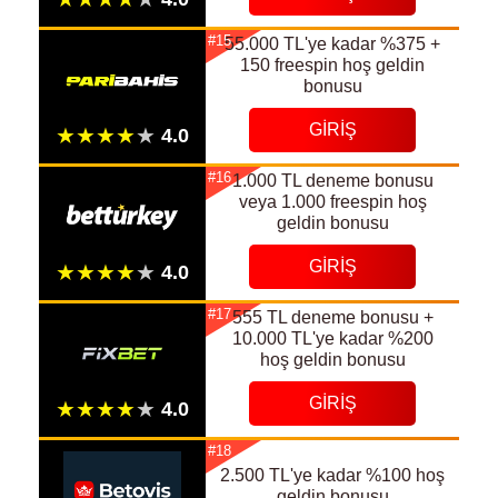
#15
55.000 TL'ye kadar %375 +
150 freespin hoş geldin
bonusu
GIRIŞ
#16
1.000 TL deneme bonusu
veya 1.000 freespin hoş
geldin bonusu
GIRIŞ
#17
555 TL deneme bonusu +
10.000 TL'ye kadar %200
hoş geldin bonusu
GIRIŞ
#18
2.500 TL'ye kadar %100 hoş
geldin bonusu