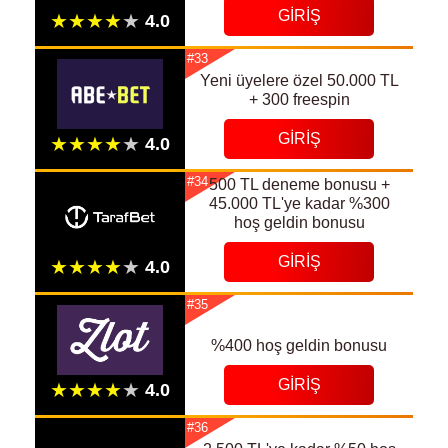
GIRIŞ
#33
Yeni üyelere özel 50.000 TL
+ 300 freespin
GIRIŞ
#34
500 TL deneme bonusu +
45.000 TL'ye kadar %300
hoş geldin bonusu
GIRIŞ
#35
%400 hoş geldin bonusu
GIRIŞ
#36