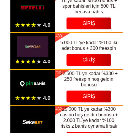
TL'ye kadar %100 bonus +
spor bahisleri için 500 TL
bedava bahis
GIRIŞ
#30
5.000 TL'ye kadar %100 iki
adet bonus + 300 freespin
GIRIŞ
#31
22.500 TL'ye kadar %330 +
250 freespin hoş geldin
bonusu
GIRIŞ
20.000 TL'ye kadar %300
#32
casino hoş geldin bonusu +
2.000 TL'ye kadar %100
risksiz bahis oynama firsatı