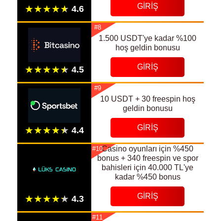
GIRIŞ
#8
1.500 USDT'ye kadar %100
hoş geldin bonusu
GIRIŞ
#9
10 USDT + 30 freespin hoş
geldin bonusu
GIRIŞ
Casino oyunları için %450
#10
bonus + 340 freespin ve spor
bahisleri için 40.000 TL'ye
kadar %450 bonus
GIRIŞ
#11