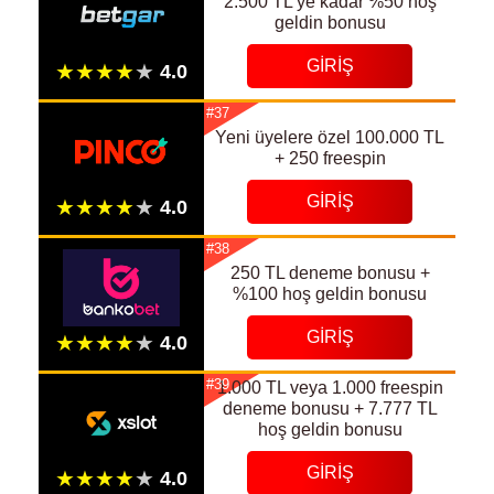
2.500 TL'ye kadar %50 hoş
geldin bonusu
GIRIŞ
#37
Yeni üyelere özel 100.000 TL
+ 250 freespin
GIRIŞ
#38
250 TL deneme bonusu +
%100 hoş geldin bonusu
GIRIŞ
#39
1.000 TL veya 1.000 freespin
deneme bonusu + 7.777 TL
hoş geldin bonusu
GIRIŞ