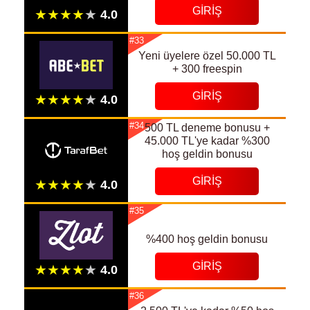
GIRIŞ
#33
Yeni üyelere özel 50.000 TL
+ 300 freespin
GIRIŞ
#34
500 TL deneme bonusu +
45.000 TL'ye kadar %300
hoş geldin bonusu
GIRIŞ
#35
%400 hoş geldin bonusu
GIRIŞ
#36