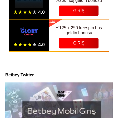
%200 hoş geldin bonusu
GIRIŞ
#44
%125 + 250 freespin hoş
geldin bonusu
GIRIŞ
Betbey Twitter