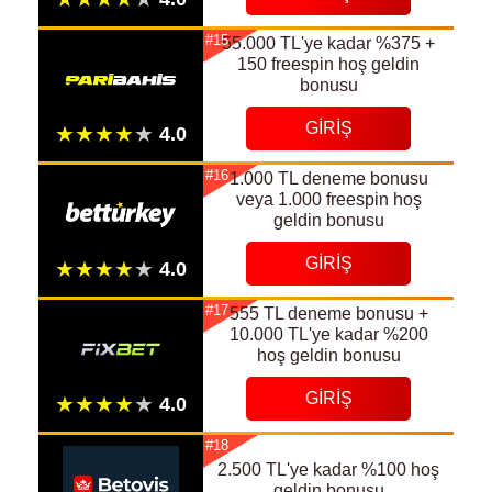
#15
55.000 TL'ye kadar %375 +
150 freespin hoş geldin
bonusu
GIRIŞ
#16
1.000 TL deneme bonusu
veya 1.000 freespin hoş
geldin bonusu
GIRIŞ
#17
555 TL deneme bonusu +
10.000 TL'ye kadar %200
hoş geldin bonusu
GIRIŞ
#18
2.500 TL'ye kadar %100 hoş
geldin bonusu