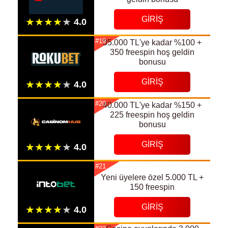
GIRIŞ
#19
35.000 TL'ye kadar %100 +
350 freespin hoş geldin
bonusu
GIRIŞ
#20
40.000 TL'ye kadar %150 +
225 freespin hoş geldin
bonusu
GIRIŞ
#21
Yeni üyelere özel 5.000 TL +
150 freespin
GIRIŞ