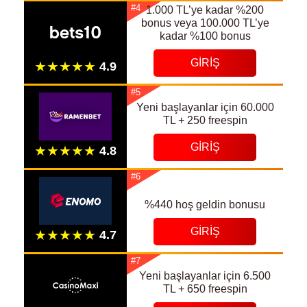
#4
1.000 TL’ye kadar %200
bonus veya 100.000 TL’ye
kadar %100 bonus
GIRIŞ
#5
Yeni başlayanlar için 60.000
TL + 250 freespin
GIRIŞ
#6
%440 hoş geldin bonusu
GIRIŞ
#7
Yeni başlayanlar için 6.500
TL + 650 freespin