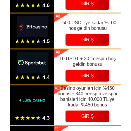
GIRIŞ
#8
1.500 USDT'ye kadar %100
hoş geldin bonusu
GIRIŞ
#9
10 USDT + 30 freespin hoş
geldin bonusu
GIRIŞ
Casino oyunları için %450
#10
bonus + 340 freespin ve spor
bahisleri için 40.000 TL'ye
kadar %450 bonus
GIRIŞ
#11