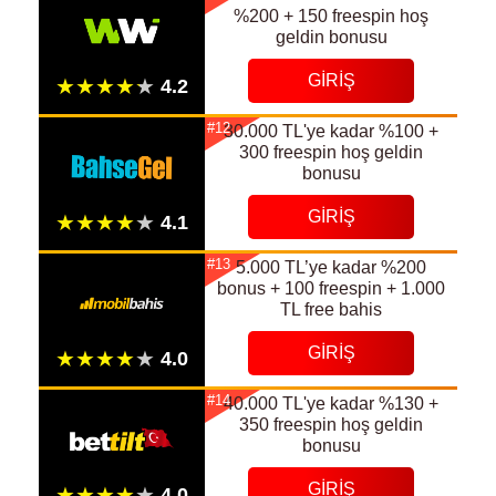
%200 + 150 freespin hoş
geldin bonusu
GIRIŞ
#12
30.000 TL'ye kadar %100 +
300 freespin hoş geldin
bonusu
GIRIŞ
#13
5.000 TL’ye kadar %200
bonus + 100 freespin + 1.000
TL free bahis
GIRIŞ
#14
40.000 TL'ye kadar %130 +
350 freespin hoş geldin
bonusu
GIRIŞ