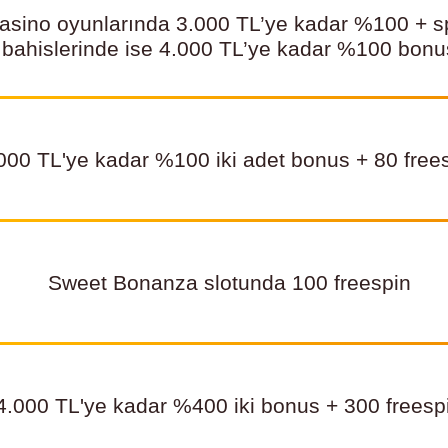
asino oyunlarında 3.000 TL’ye kadar %100 + s
bahislerinde ise 4.000 TL’ye kadar %100 bonu
000 TL'ye kadar %100 iki adet bonus + 80 free
Sweet Bonanza slotunda 100 freespin
4.000 TL'ye kadar %400 iki bonus + 300 freesp