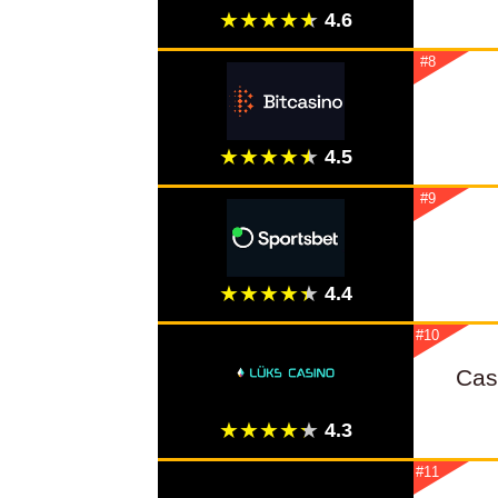
#8
#9
#10
Cas
#11