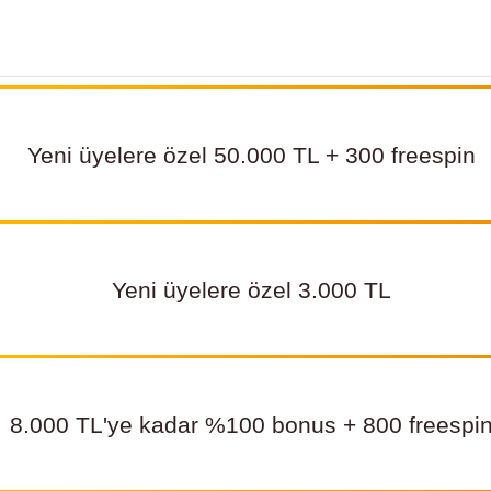
Yeni üyelere özel 50.000 TL + 300 freespin
Yeni üyelere özel 3.000 TL
8.000 TL'ye kadar %100 bonus + 800 freespi