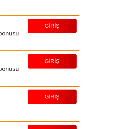
GIRIŞ
 bonusu
GIRIŞ
 bonusu
GIRIŞ