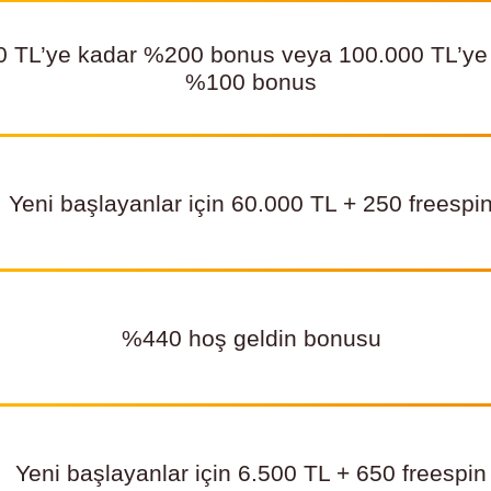
0 TL’ye kadar %200 bonus veya 100.000 TL’ye
%100 bonus
Yeni başlayanlar için 60.000 TL + 250 freespi
%440 hoş geldin bonusu
Yeni başlayanlar için 6.500 TL + 650 freespin