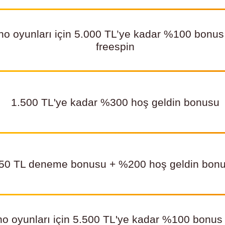
no oyunları için 5.000 TL’ye kadar %100 bonus
freespin
1.500 TL'ye kadar %300 hoş geldin bonusu
50 TL deneme bonusu + %200 hoş geldin bon
o oyunları için 5.500 TL'ye kadar %100 bonus