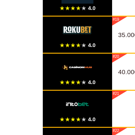
#19
35.00
#20
40.00
#21
#22