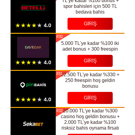
TL'ye kadar %100 bonus +
spor bahisleri için 500 TL
bedava bahis
GIRIŞ
#30
5.000 TL'ye kadar %100 iki
adet bonus + 300 freespin
GIRIŞ
#31
22.500 TL'ye kadar %330 +
250 freespin hoş geldin
bonusu
GIRIŞ
20.000 TL'ye kadar %300
#32
casino hoş geldin bonusu +
2.000 TL'ye kadar %100
risksiz bahis oynama firsatı