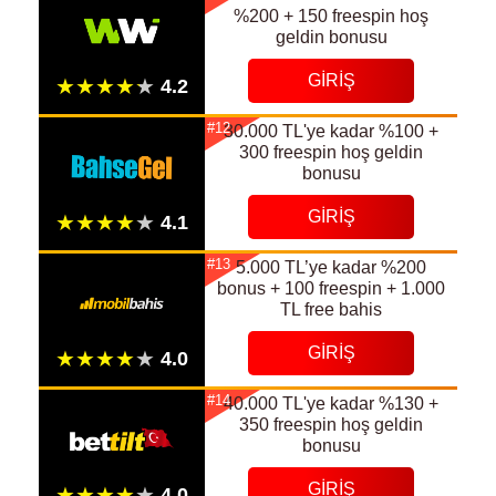
%200 + 150 freespin hoş
geldin bonusu
GIRIŞ
#12
30.000 TL'ye kadar %100 +
300 freespin hoş geldin
bonusu
GIRIŞ
#13
5.000 TL’ye kadar %200
bonus + 100 freespin + 1.000
TL free bahis
GIRIŞ
#14
40.000 TL'ye kadar %130 +
350 freespin hoş geldin
bonusu
GIRIŞ