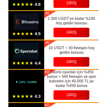
GIRIŞ
#8
1.500 USDT'ye kadar %100
hoş geldin bonusu
GIRIŞ
#9
10 USDT + 30 freespin hoş
geldin bonusu
GIRIŞ
Casino oyunları için %450
#10
bonus + 340 freespin ve spor
bahisleri için 40.000 TL'ye
kadar %450 bonus
GIRIŞ
#11