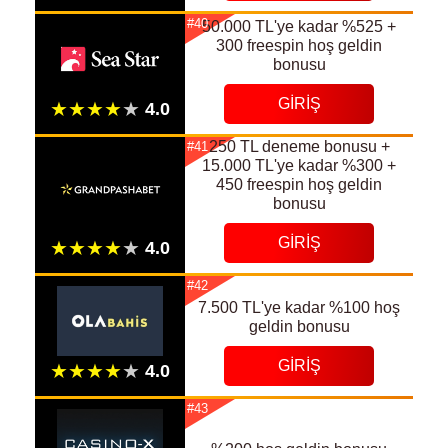
#40
50.000 TL'ye kadar %525 +
300 freespin hoş geldin
bonusu
GIRIŞ
250 TL deneme bonusu +
#41
15.000 TL'ye kadar %300 +
450 freespin hoş geldin
bonusu
GIRIŞ
#42
7.500 TL'ye kadar %100 hoş
geldin bonusu
GIRIŞ
#43