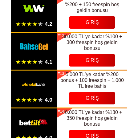
%200 + 150 freespin hoş
geldin bonusu
GIRIŞ
#12
30.000 TL'ye kadar %100 +
300 freespin hoş geldin
bonusu
GIRIŞ
#13
5.000 TL’ye kadar %200
bonus + 100 freespin + 1.000
TL free bahis
GIRIŞ
#14
40.000 TL'ye kadar %130 +
350 freespin hoş geldin
bonusu
GIRIŞ