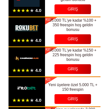
GIRIŞ
#19
35.000 TL'ye kadar %100 +
350 freespin hoş geldin
bonusu
GIRIŞ
#20
40.000 TL'ye kadar %150 +
225 freespin hoş geldin
bonusu
GIRIŞ
#21
Yeni üyelere özel 5.000 TL +
150 freespin
GIRIŞ