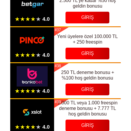
2.500 TL'ye kadar %50 hoş
geldin bonusu
GIRIŞ
#37
Yeni üyelere özel 100.000 TL
+ 250 freespin
GIRIŞ
#38
250 TL deneme bonusu +
%100 hoş geldin bonusu
GIRIŞ
#39
1.000 TL veya 1.000 freespin
deneme bonusu + 7.777 TL
hoş geldin bonusu
GIRIŞ