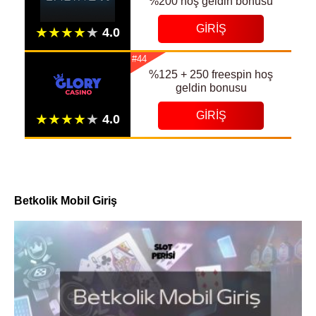
%200 hoş geldin bonusu
GIRIŞ
#44
%125 + 250 freespin hoş
geldin bonusu
GIRIŞ
Betkolik Mobil Giriş