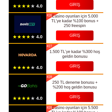
GIRIŞ
#26
Сasino oyunları için 5.000
TL’ye kadar %100 bonus +
250 freespin
GIRIŞ
#27
1.500 TL'ye kadar %300 hoş
geldin bonusu
GIRIŞ
#28
250 TL deneme bonusu +
%200 hoş geldin bonusu
GIRIŞ
Casino oyunları için 5.500
#29