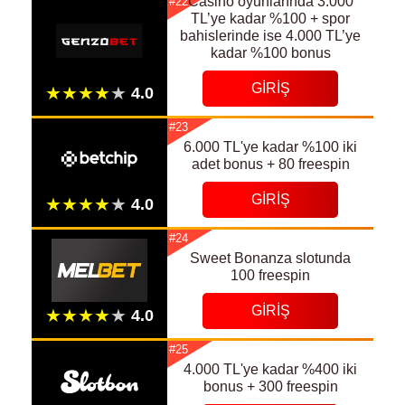
Casino oyunlarında 3.000
#22
TL’ye kadar %100 + spor
bahislerinde ise 4.000 TL’ye
kadar %100 bonus
GIRIŞ
#23
6.000 TL'ye kadar %100 iki
adet bonus + 80 freespin
GIRIŞ
#24
Sweet Bonanza slotunda
100 freespin
GIRIŞ
#25
4.000 TL'ye kadar %400 iki
bonus + 300 freespin