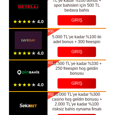
TL'ye kadar %100 bonus +
spor bahisleri için 500 TL
bedava bahis
GIRIŞ
#30
5.000 TL'ye kadar %100 iki
adet bonus + 300 freespin
GIRIŞ
#31
22.500 TL'ye kadar %330 +
250 freespin hoş geldin
bonusu
GIRIŞ
20.000 TL'ye kadar %300
#32
casino hoş geldin bonusu +
2.000 TL'ye kadar %100
risksiz bahis oynama firsatı