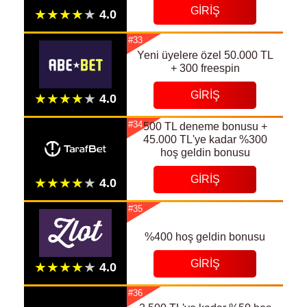
GIRIŞ
#33
Yeni üyelere özel 50.000 TL
+ 300 freespin
GIRIŞ
#34
500 TL deneme bonusu +
45.000 TL'ye kadar %300
hoş geldin bonusu
GIRIŞ
#35
%400 hoş geldin bonusu
GIRIŞ
#36