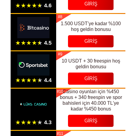
GIRIŞ
#8
1.500 USDT'ye kadar %100
hoş geldin bonusu
GIRIŞ
#9
10 USDT + 30 freespin hoş
geldin bonusu
GIRIŞ
Casino oyunları için %450
#10
bonus + 340 freespin ve spor
bahisleri için 40.000 TL'ye
kadar %450 bonus
GIRIŞ
#11