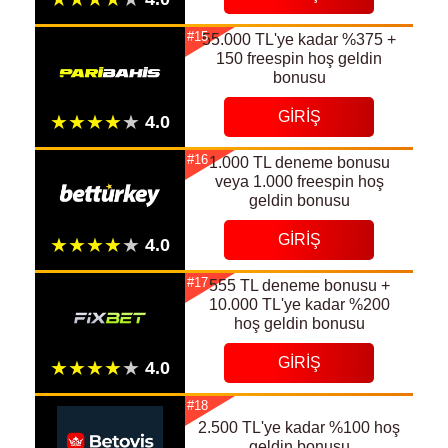
#15
55.000 TL'ye kadar %375 +
150 freespin hoş geldin
bonusu
GIRIŞ
#16
1.000 TL deneme bonusu
veya 1.000 freespin hoş
geldin bonusu
GIRIŞ
#17
555 TL deneme bonusu +
10.000 TL'ye kadar %200
hoş geldin bonusu
GIRIŞ
#18
2.500 TL'ye kadar %100 hoş
geldin bonusu