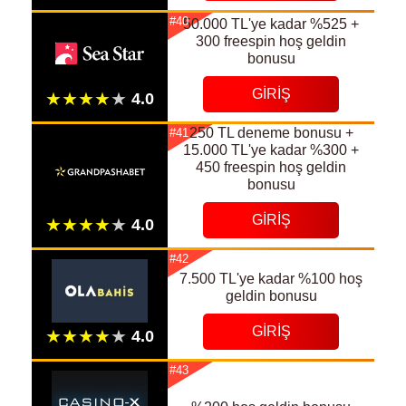
#40
50.000 TL'ye kadar %525 +
300 freespin hoş geldin
bonusu
GIRIŞ
250 TL deneme bonusu +
#41
15.000 TL'ye kadar %300 +
450 freespin hoş geldin
bonusu
GIRIŞ
#42
7.500 TL'ye kadar %100 hoş
geldin bonusu
GIRIŞ
#43