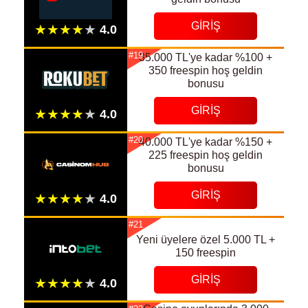
GIRIŞ
#19
35.000 TL'ye kadar %100 +
350 freespin hoş geldin
bonusu
GIRIŞ
#20
40.000 TL'ye kadar %150 +
225 freespin hoş geldin
bonusu
GIRIŞ
#21
Yeni üyelere özel 5.000 TL +
150 freespin
GIRIŞ