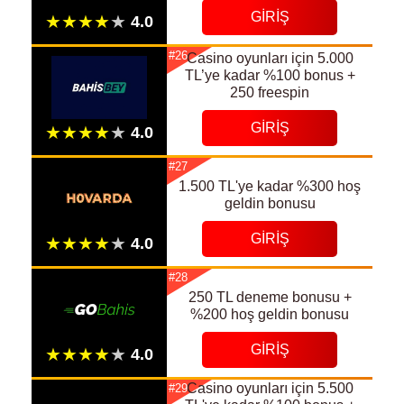
GIRIŞ
#26
Сasino oyunları için 5.000
TL’ye kadar %100 bonus +
250 freespin
GIRIŞ
#27
1.500 TL'ye kadar %300 hoş
geldin bonusu
GIRIŞ
#28
250 TL deneme bonusu +
%200 hoş geldin bonusu
GIRIŞ
Casino oyunları için 5.500
#29