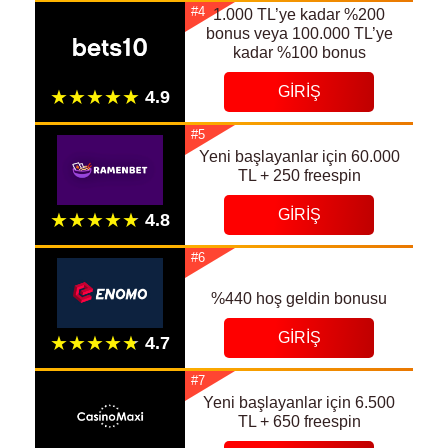
#4
1.000 TL’ye kadar %200
bonus veya 100.000 TL’ye
kadar %100 bonus
GIRIŞ
#5
Yeni başlayanlar için 60.000
TL + 250 freespin
GIRIŞ
#6
%440 hoş geldin bonusu
GIRIŞ
#7
Yeni başlayanlar için 6.500
TL + 650 freespin