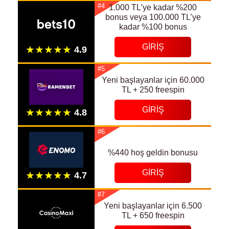
#4
1.000 TL’ye kadar %200
bonus veya 100.000 TL’ye
kadar %100 bonus
GIRIŞ
#5
Yeni başlayanlar için 60.000
TL + 250 freespin
GIRIŞ
#6
%440 hoş geldin bonusu
GIRIŞ
#7
Yeni başlayanlar için 6.500
TL + 650 freespin