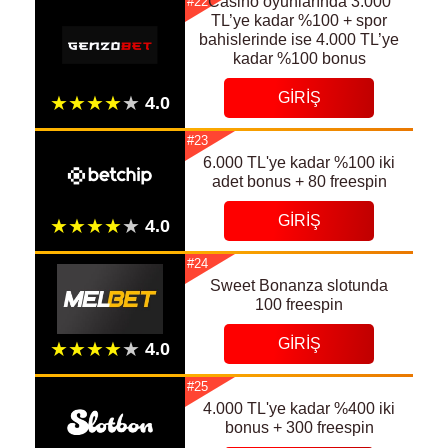
Casino oyunlarında 3.000
#22
TL’ye kadar %100 + spor
bahislerinde ise 4.000 TL’ye
kadar %100 bonus
GIRIŞ
#23
6.000 TL'ye kadar %100 iki
adet bonus + 80 freespin
GIRIŞ
#24
Sweet Bonanza slotunda
100 freespin
GIRIŞ
#25
4.000 TL'ye kadar %400 iki
bonus + 300 freespin