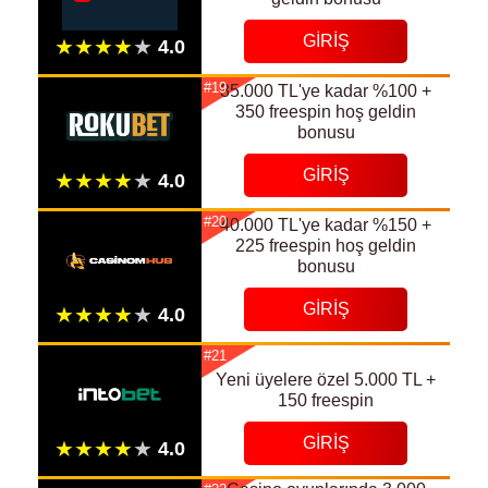
GIRIŞ
#19
35.000 TL'ye kadar %100 +
350 freespin hoş geldin
bonusu
GIRIŞ
#20
40.000 TL'ye kadar %150 +
225 freespin hoş geldin
bonusu
GIRIŞ
#21
Yeni üyelere özel 5.000 TL +
150 freespin
GIRIŞ