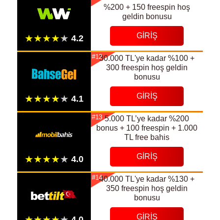
%200 + 150 freespin hoş
geldin bonusu
GIRIŞ
#12
30.000 TL'ye kadar %100 +
300 freespin hoş geldin
bonusu
GIRIŞ
#13
5.000 TL’ye kadar %200
bonus + 100 freespin + 1.000
TL free bahis
GIRIŞ
#14
40.000 TL'ye kadar %130 +
350 freespin hoş geldin
bonusu
GIRIŞ