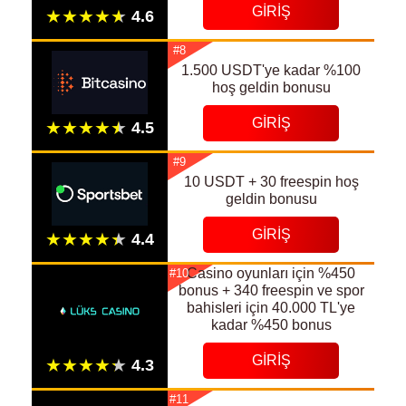
GIRIŞ
#8
1.500 USDT'ye kadar %100
hoş geldin bonusu
GIRIŞ
#9
10 USDT + 30 freespin hoş
geldin bonusu
GIRIŞ
Casino oyunları için %450
#10
bonus + 340 freespin ve spor
bahisleri için 40.000 TL'ye
kadar %450 bonus
GIRIŞ
#11