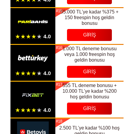
#15
55.000 TL'ye kadar %375 +
150 freespin hoş geldin
bonusu
GIRIŞ
#16
1.000 TL deneme bonusu
veya 1.000 freespin hoş
geldin bonusu
GIRIŞ
#17
555 TL deneme bonusu +
10.000 TL'ye kadar %200
hoş geldin bonusu
GIRIŞ
#18
2.500 TL'ye kadar %100 hoş
geldin bonusu