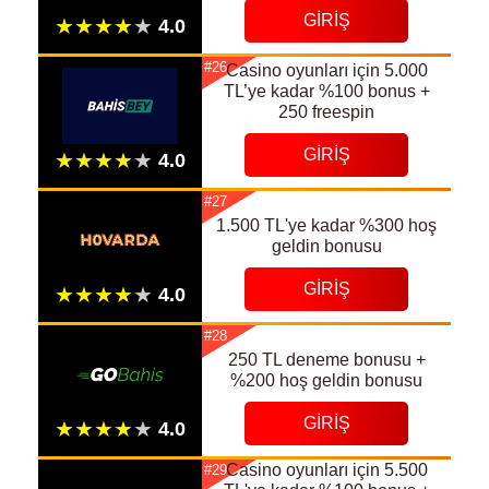
GIRIŞ
#26
Сasino oyunları için 5.000
TL’ye kadar %100 bonus +
250 freespin
GIRIŞ
#27
1.500 TL'ye kadar %300 hoş
geldin bonusu
GIRIŞ
#28
250 TL deneme bonusu +
%200 hoş geldin bonusu
GIRIŞ
Casino oyunları için 5.500
#29