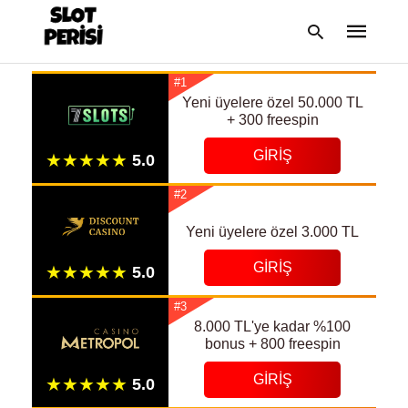
#1
Yeni üyelere özel 50.000 TL
+ 300 freespin
Type
GIRIŞ
your
search
query
#2
and
hit
enter:
Yeni üyelere özel 3.000 TL
GIRIŞ
#3
8.000 TL'ye kadar %100
bonus + 800 freespin
GIRIŞ