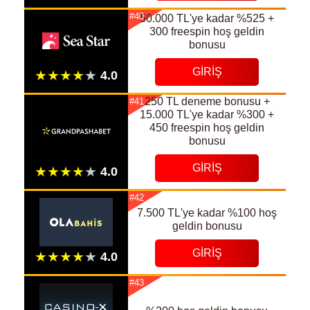
#40
50.000 TL'ye kadar %525 +
300 freespin hoş geldin
bonusu
GIRIŞ
250 TL deneme bonusu +
#41
15.000 TL'ye kadar %300 +
450 freespin hoş geldin
bonusu
GIRIŞ
#42
7.500 TL'ye kadar %100 hoş
geldin bonusu
GIRIŞ
#43