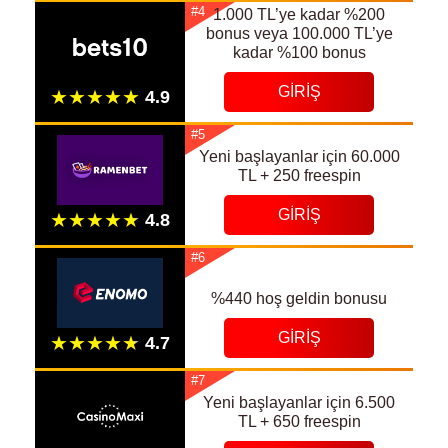
#4
1.000 TL’ye kadar %200
bonus veya 100.000 TL’ye
kadar %100 bonus
GIRIŞ
#5
Yeni başlayanlar için 60.000
TL + 250 freespin
GIRIŞ
#6
%440 hoş geldin bonusu
GIRIŞ
#7
Yeni başlayanlar için 6.500
TL + 650 freespin