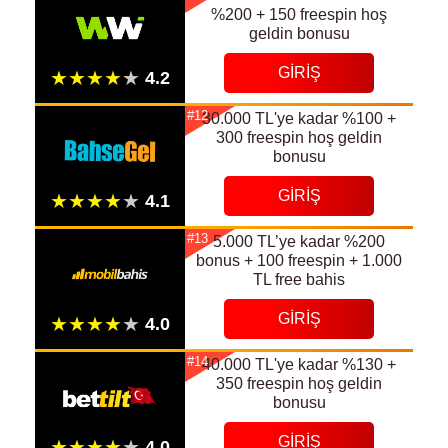
%200 + 150 freespin hoş
geldin bonusu
GIRIŞ
#12
30.000 TL'ye kadar %100 +
300 freespin hoş geldin
bonusu
GIRIŞ
#13
5.000 TL’ye kadar %200
bonus + 100 freespin + 1.000
TL free bahis
GIRIŞ
#14
40.000 TL'ye kadar %130 +
350 freespin hoş geldin
bonusu
GIRIŞ