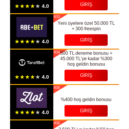
GIRIŞ
#33
Yeni üyelere özel 50.000 TL
+ 300 freespin
GIRIŞ
#34
500 TL deneme bonusu +
45.000 TL'ye kadar %300
hoş geldin bonusu
GIRIŞ
#35
%400 hoş geldin bonusu
GIRIŞ
#36