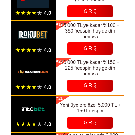
GIRIŞ
#19
35.000 TL'ye kadar %100 +
350 freespin hoş geldin
bonusu
GIRIŞ
#20
40.000 TL'ye kadar %150 +
225 freespin hoş geldin
bonusu
GIRIŞ
#21
Yeni üyelere özel 5.000 TL +
150 freespin
GIRIŞ