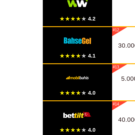
#12
30.00
#13
5.00
#14
40.00