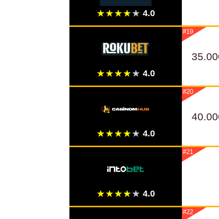
#19
35.00
#20
40.00
#21
#22