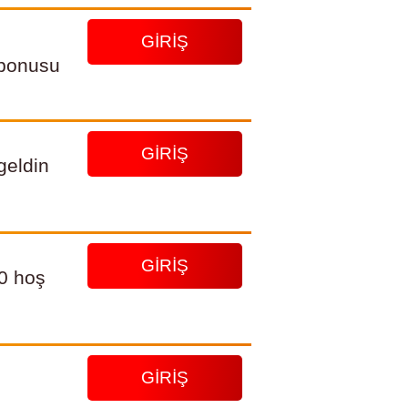
GIRIŞ
 bonusu
GIRIŞ
geldin
GIRIŞ
0 hoş
GIRIŞ