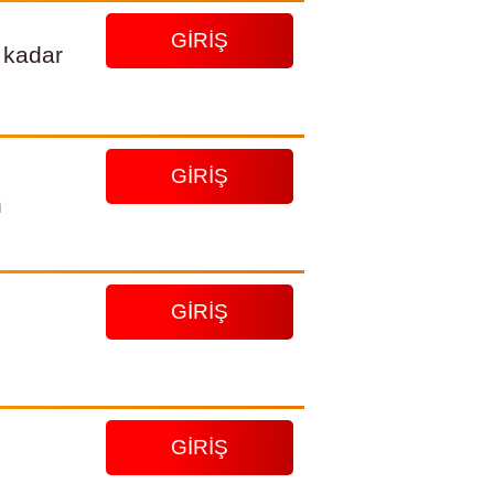
GIRIŞ
 kadar
GIRIŞ
n
GIRIŞ
GIRIŞ