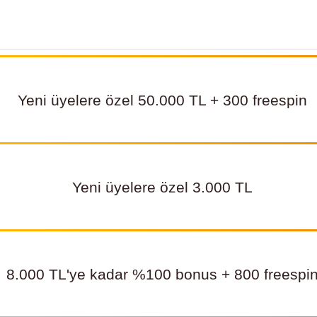
Yeni üyelere özel 50.000 TL + 300 freespin
Yeni üyelere özel 3.000 TL
8.000 TL'ye kadar %100 bonus + 800 freespi