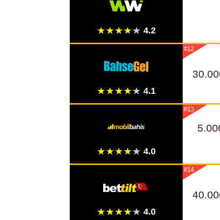
#12
30.00
#13
5.00
#14
40.00