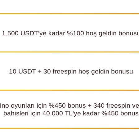
1.500 USDT'ye kadar %100 hoş geldin bonus
10 USDT + 30 freespin hoş geldin bonusu
ino oyunları için %450 bonus + 340 freespin ve
bahisleri için 40.000 TL'ye kadar %450 bonus