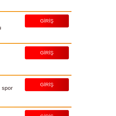
GIRIŞ
u
GIRIŞ
GIRIŞ
 spor