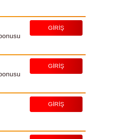
GIRIŞ
 bonusu
GIRIŞ
 bonusu
GIRIŞ