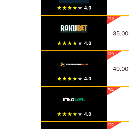
#19
35.00
#20
40.00
#21
#22