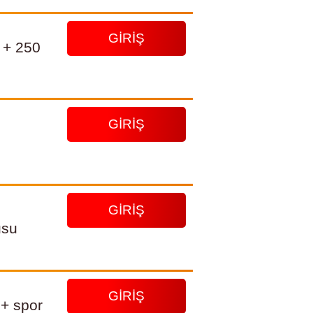
GIRIŞ
 + 250
GIRIŞ
GIRIŞ
usu
GIRIŞ
 + spor