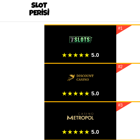
#1
#2
#3