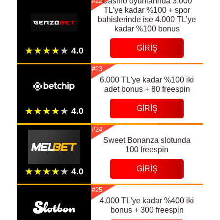
Casino oyunlarında 3.000
#22
TL’ye kadar %100 + spor
bahislerinde ise 4.000 TL’ye
kadar %100 bonus
GIRIŞ
#23
6.000 TL'ye kadar %100 iki
adet bonus + 80 freespin
GIRIŞ
#24
Sweet Bonanza slotunda
100 freespin
GIRIŞ
#25
4.000 TL'ye kadar %400 iki
bonus + 300 freespin