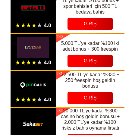
TL'ye kadar %100 bonus +
spor bahisleri için 500 TL
bedava bahis
GIRIŞ
#30
5.000 TL'ye kadar %100 iki
adet bonus + 300 freespin
GIRIŞ
#31
22.500 TL'ye kadar %330 +
250 freespin hoş geldin
bonusu
GIRIŞ
20.000 TL'ye kadar %300
#32
casino hoş geldin bonusu +
2.000 TL'ye kadar %100
risksiz bahis oynama firsatı