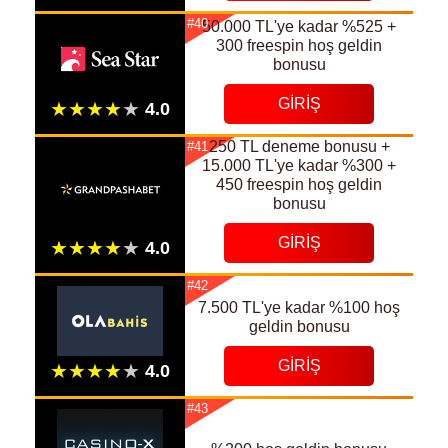
#40
50.000 TL'ye kadar %525 +
300 freespin hoş geldin
bonusu
GIRIŞ
250 TL deneme bonusu +
#41
15.000 TL'ye kadar %300 +
450 freespin hoş geldin
bonusu
GIRIŞ
#42
7.500 TL'ye kadar %100 hoş
geldin bonusu
GIRIŞ
#43