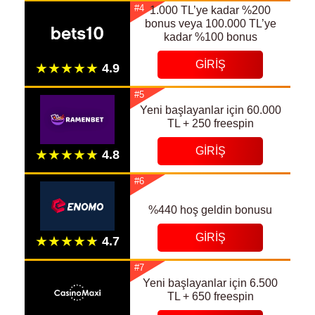
#4
1.000 TL’ye kadar %200
bonus veya 100.000 TL’ye
kadar %100 bonus
GIRIŞ
#5
Yeni başlayanlar için 60.000
TL + 250 freespin
GIRIŞ
#6
%440 hoş geldin bonusu
GIRIŞ
#7
Yeni başlayanlar için 6.500
TL + 650 freespin