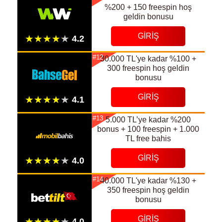
%200 + 150 freespin hoş
geldin bonusu
GIRIŞ
#12
30.000 TL'ye kadar %100 +
300 freespin hoş geldin
bonusu
GIRIŞ
#13
5.000 TL’ye kadar %200
bonus + 100 freespin + 1.000
TL free bahis
GIRIŞ
#14
40.000 TL'ye kadar %130 +
350 freespin hoş geldin
bonusu
GIRIŞ