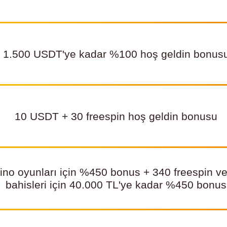
1.500 USDT'ye kadar %100 hoş geldin bonus
10 USDT + 30 freespin hoş geldin bonusu
ino oyunları için %450 bonus + 340 freespin ve
bahisleri için 40.000 TL'ye kadar %450 bonus