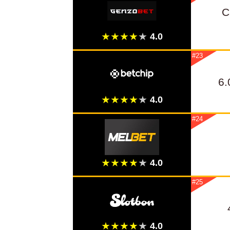
C
#23
6.
#24
#25