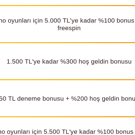
no oyunları için 5.000 TL’ye kadar %100 bonus
freespin
1.500 TL'ye kadar %300 hoş geldin bonusu
50 TL deneme bonusu + %200 hoş geldin bon
o oyunları için 5.500 TL'ye kadar %100 bonus