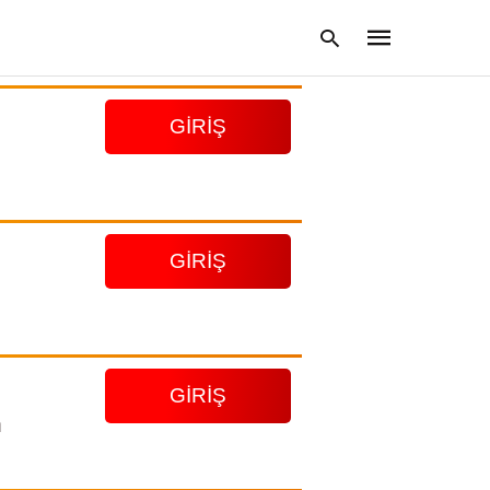
GIRIŞ
Ty
you
sea
que
an
GIRIŞ
hit
ent
GIRIŞ
n