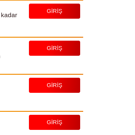
GIRIŞ
 kadar
GIRIŞ
n
GIRIŞ
GIRIŞ