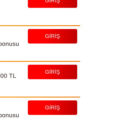
GIRIŞ
GIRIŞ
 bonusu
GIRIŞ
000 TL
GIRIŞ
 bonusu