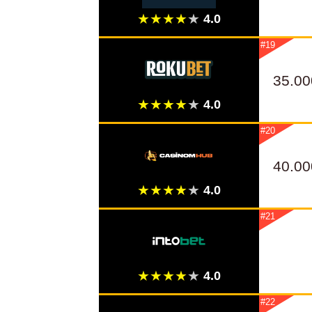
#19
35.00
#20
40.00
#21
#22