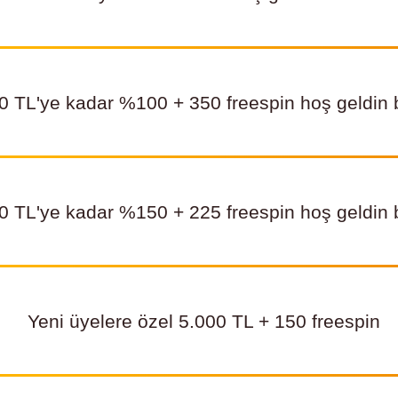
0 TL'ye kadar %100 + 350 freespin hoş geldin
0 TL'ye kadar %150 + 225 freespin hoş geldin
Yeni üyelere özel 5.000 TL + 150 freespin