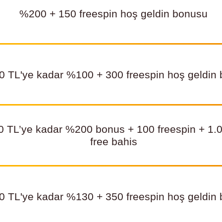
%200 + 150 freespin hoş geldin bonusu
0 TL'ye kadar %100 + 300 freespin hoş geldin
0 TL’ye kadar %200 bonus + 100 freespin + 1.
free bahis
0 TL'ye kadar %130 + 350 freespin hoş geldin