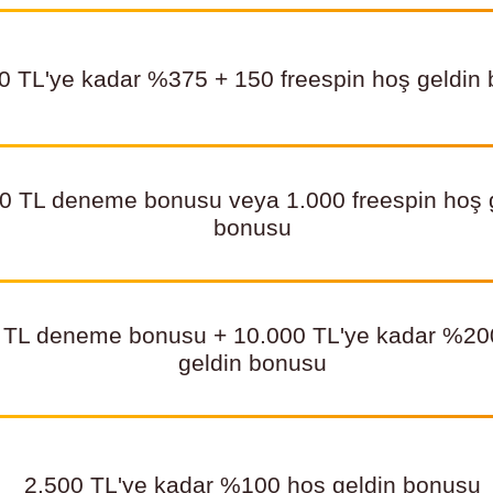
0 TL'ye kadar %375 + 150 freespin hoş geldin
0 TL deneme bonusu veya 1.000 freespin hoş 
bonusu
 TL deneme bonusu + 10.000 TL'ye kadar %20
geldin bonusu
2.500 TL'ye kadar %100 hoş geldin bonusu