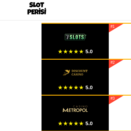
#1
#2
#3