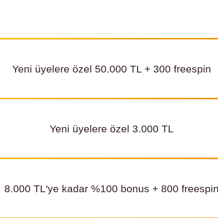
Yeni üyelere özel 50.000 TL + 300 freespin
Yeni üyelere özel 3.000 TL
8.000 TL'ye kadar %100 bonus + 800 freespi