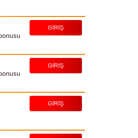
GIRIŞ
 bonusu
GIRIŞ
 bonusu
GIRIŞ