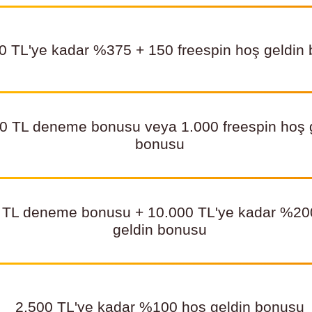
0 TL'ye kadar %375 + 150 freespin hoş geldin
0 TL deneme bonusu veya 1.000 freespin hoş 
bonusu
 TL deneme bonusu + 10.000 TL'ye kadar %20
geldin bonusu
2.500 TL'ye kadar %100 hoş geldin bonusu