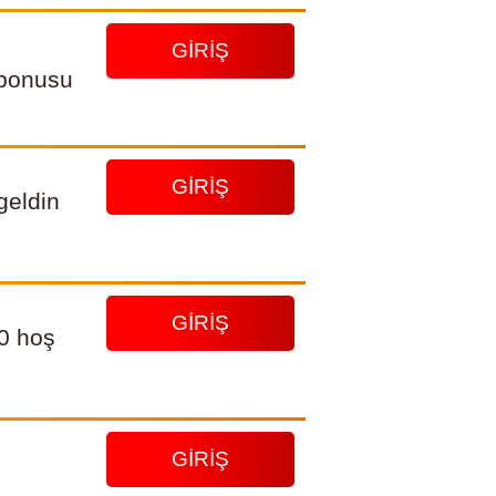
GIRIŞ
 bonusu
GIRIŞ
geldin
GIRIŞ
0 hoş
GIRIŞ