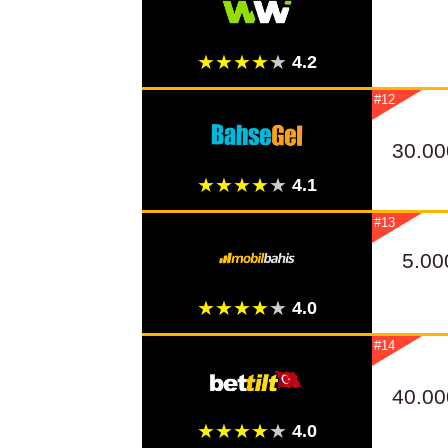
#12
30.00
#13
5.00
#14
40.00