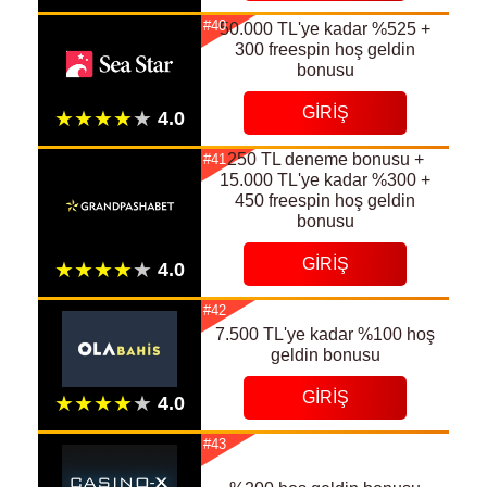
#40
50.000 TL'ye kadar %525 +
300 freespin hoş geldin
bonusu
GIRIŞ
250 TL deneme bonusu +
#41
15.000 TL'ye kadar %300 +
450 freespin hoş geldin
bonusu
GIRIŞ
#42
7.500 TL'ye kadar %100 hoş
geldin bonusu
GIRIŞ
#43