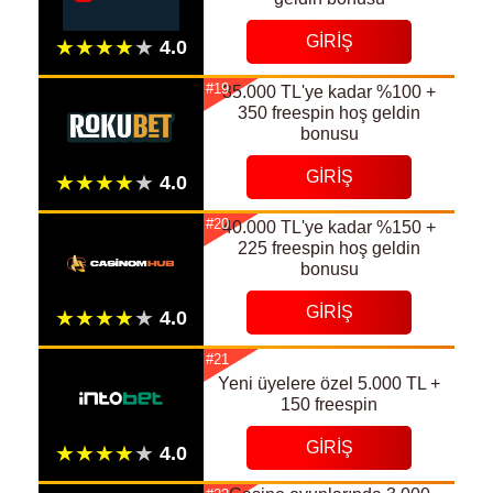
GIRIŞ
#19
35.000 TL'ye kadar %100 +
350 freespin hoş geldin
bonusu
GIRIŞ
#20
40.000 TL'ye kadar %150 +
225 freespin hoş geldin
bonusu
GIRIŞ
#21
Yeni üyelere özel 5.000 TL +
150 freespin
GIRIŞ