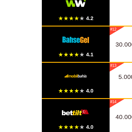
#12
30.00
#13
5.00
#14
40.00