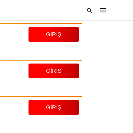
GIRIŞ
Ty
you
sea
que
an
GIRIŞ
hit
ent
GIRIŞ
n