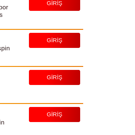
GIRIŞ
por
s
GIRIŞ
spin
GIRIŞ
GIRIŞ
in