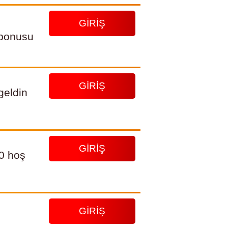
GIRIŞ
 bonusu
GIRIŞ
geldin
GIRIŞ
0 hoş
GIRIŞ