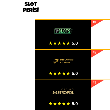
#1
#2
#3