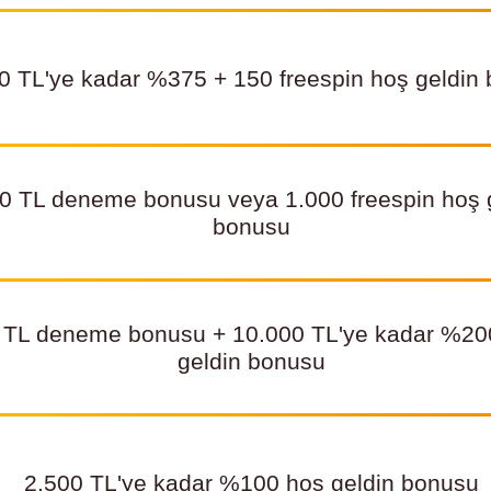
0 TL'ye kadar %375 + 150 freespin hoş geldin
0 TL deneme bonusu veya 1.000 freespin hoş 
bonusu
 TL deneme bonusu + 10.000 TL'ye kadar %20
geldin bonusu
2.500 TL'ye kadar %100 hoş geldin bonusu