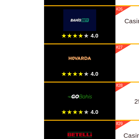
#26
Сasi
#27
#28
2
#29
Casin