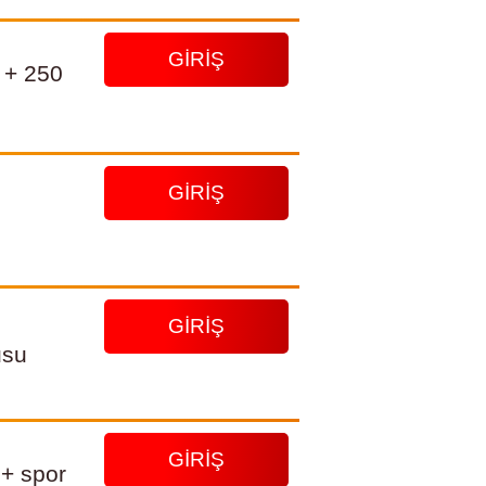
GIRIŞ
 + 250
GIRIŞ
GIRIŞ
usu
GIRIŞ
 + spor