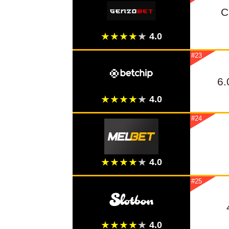
C
#23
6.
#24
#25