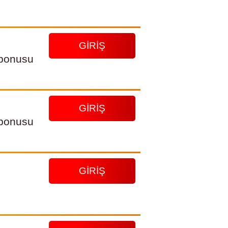
GIRIŞ
 bonusu
GIRIŞ
 bonusu
GIRIŞ