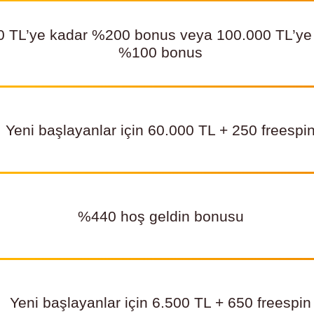
0 TL’ye kadar %200 bonus veya 100.000 TL’ye
%100 bonus
Yeni başlayanlar için 60.000 TL + 250 freespi
%440 hoş geldin bonusu
Yeni başlayanlar için 6.500 TL + 650 freespin