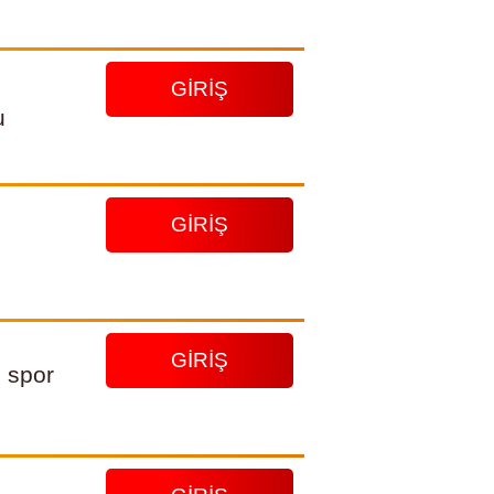
GIRIŞ
u
GIRIŞ
GIRIŞ
 spor