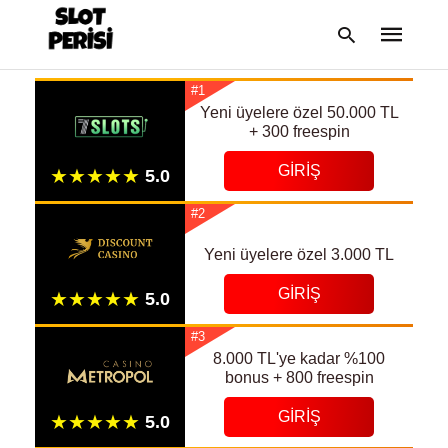
#1
Yeni üyelere özel 50.000 TL
+ 300 freespin
Type
GIRIŞ
your
search
query
#2
and
hit
enter:
Yeni üyelere özel 3.000 TL
GIRIŞ
#3
8.000 TL'ye kadar %100
bonus + 800 freespin
GIRIŞ