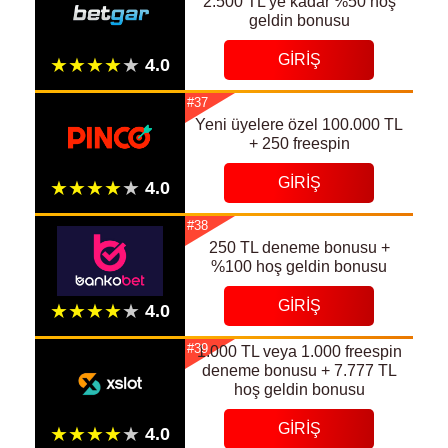
2.500 TL'ye kadar %50 hoş
geldin bonusu
GIRIŞ
#37
Yeni üyelere özel 100.000 TL
+ 250 freespin
GIRIŞ
#38
250 TL deneme bonusu +
%100 hoş geldin bonusu
GIRIŞ
#39
1.000 TL veya 1.000 freespin
deneme bonusu + 7.777 TL
hoş geldin bonusu
GIRIŞ