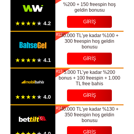
%200 + 150 freespin hoş
geldin bonusu
GIRIŞ
#12
30.000 TL'ye kadar %100 +
300 freespin hoş geldin
bonusu
GIRIŞ
#13
5.000 TL’ye kadar %200
bonus + 100 freespin + 1.000
TL free bahis
GIRIŞ
#14
40.000 TL'ye kadar %130 +
350 freespin hoş geldin
bonusu
GIRIŞ