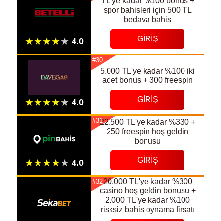
TL'ye kadar %100 bonus +
spor bahisleri için 500 TL
bedava bahis
GIRIŞ
#30
5.000 TL'ye kadar %100 iki
adet bonus + 300 freespin
GIRIŞ
#31
22.500 TL'ye kadar %330 +
250 freespin hoş geldin
bonusu
GIRIŞ
20.000 TL'ye kadar %300
#32
casino hoş geldin bonusu +
2.000 TL'ye kadar %100
risksiz bahis oynama firsatı