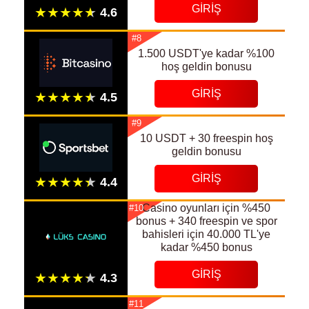
GIRIŞ
#8
1.500 USDT'ye kadar %100
hoş geldin bonusu
GIRIŞ
#9
10 USDT + 30 freespin hoş
geldin bonusu
GIRIŞ
Casino oyunları için %450
#10
bonus + 340 freespin ve spor
bahisleri için 40.000 TL'ye
kadar %450 bonus
GIRIŞ
#11