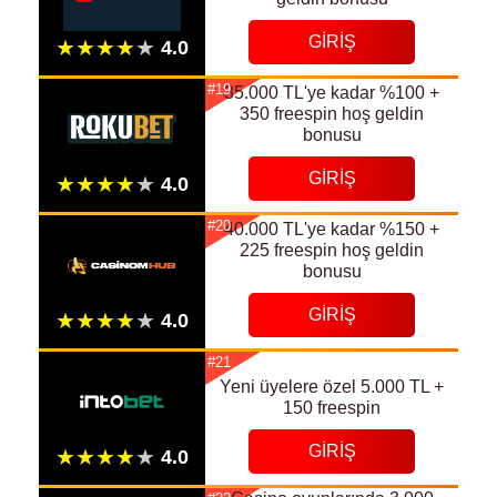
GIRIŞ
#19
35.000 TL'ye kadar %100 +
350 freespin hoş geldin
bonusu
GIRIŞ
#20
40.000 TL'ye kadar %150 +
225 freespin hoş geldin
bonusu
GIRIŞ
#21
Yeni üyelere özel 5.000 TL +
150 freespin
GIRIŞ