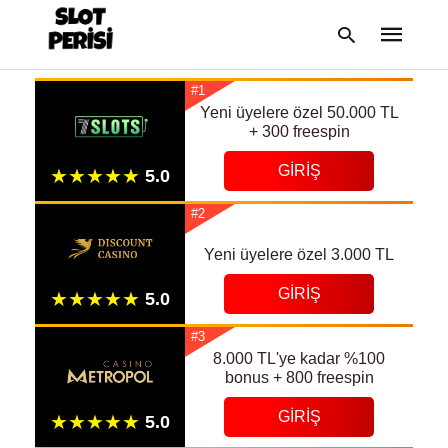
#1
Yeni üyelere özel 50.000 TL
+ 300 freespin
Type
GIRIŞ
your
search
query
#2
and
hit
enter:
Yeni üyelere özel 3.000 TL
GIRIŞ
#3
8.000 TL'ye kadar %100
bonus + 800 freespin
GIRIŞ