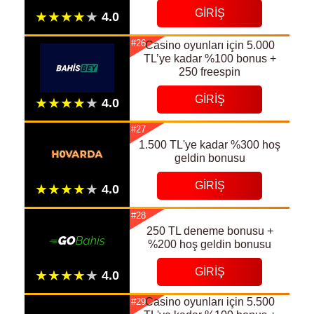
GIRIŞ
#26
Сasino oyunları için 5.000
TL’ye kadar %100 bonus +
250 freespin
GIRIŞ
#27
1.500 TL'ye kadar %300 hoş
geldin bonusu
GIRIŞ
#28
250 TL deneme bonusu +
%200 hoş geldin bonusu
GIRIŞ
Casino oyunları için 5.500
#29