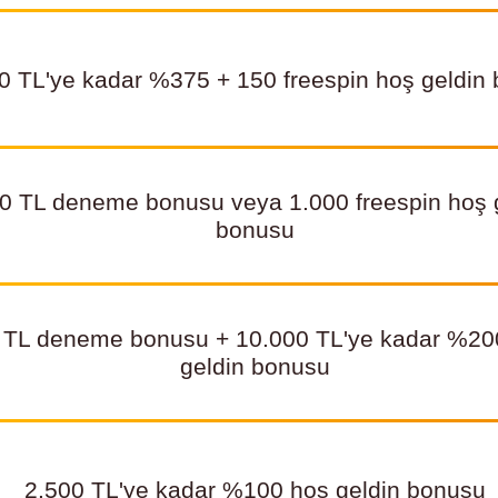
0 TL'ye kadar %375 + 150 freespin hoş geldin
0 TL deneme bonusu veya 1.000 freespin hoş 
bonusu
 TL deneme bonusu + 10.000 TL'ye kadar %20
geldin bonusu
2.500 TL'ye kadar %100 hoş geldin bonusu