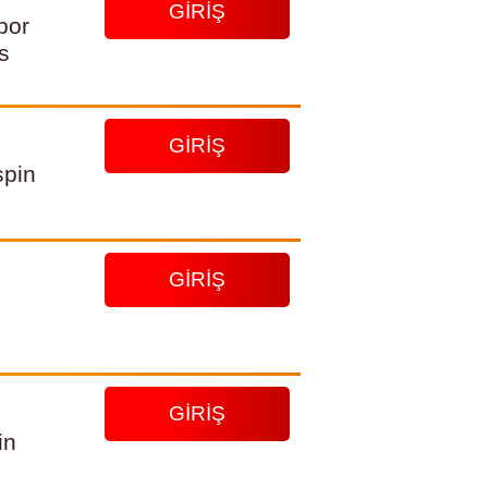
GIRIŞ
por
s
GIRIŞ
spin
GIRIŞ
GIRIŞ
in