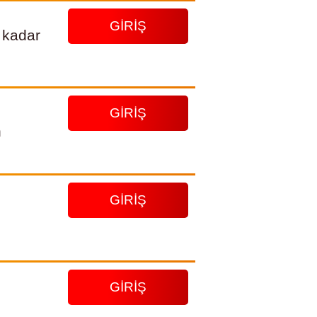
GIRIŞ
 kadar
GIRIŞ
n
GIRIŞ
GIRIŞ