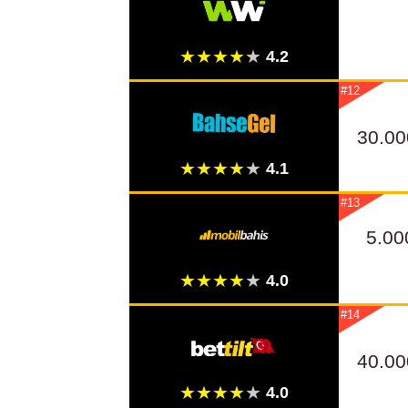
#12
30.00
#13
5.00
#14
40.00