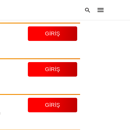
GIRIŞ
Ty
you
sea
que
an
GIRIŞ
hit
ent
GIRIŞ
n