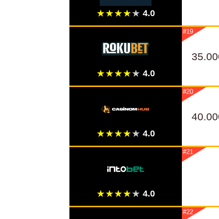
#19
35.00
#20
40.00
#21
#22