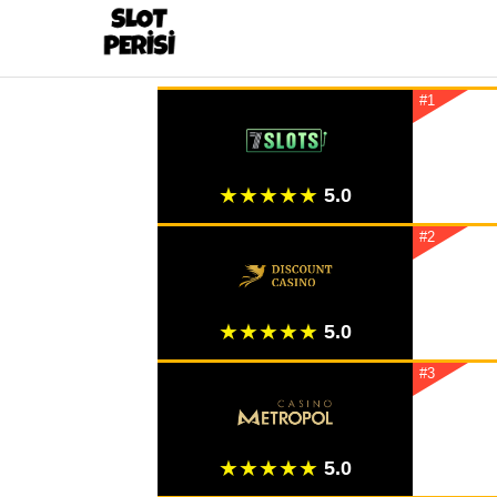
#1
#2
#3