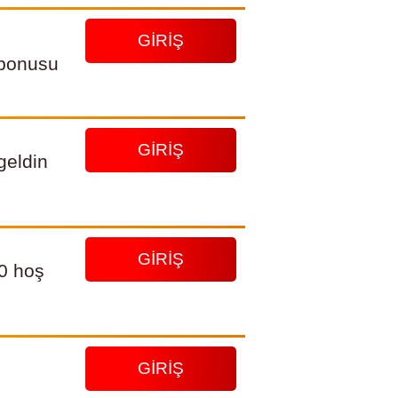
GIRIŞ
 bonusu
GIRIŞ
geldin
GIRIŞ
0 hoş
GIRIŞ