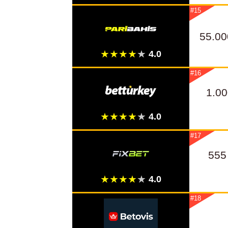
#15
55.00
#16
1.00
#17
555
#18