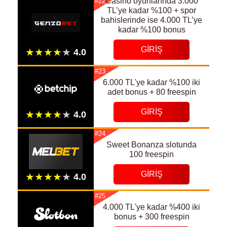
Casino oyunlarında 3.000
#22
TL’ye kadar %100 + spor
bahislerinde ise 4.000 TL’ye
kadar %100 bonus
GIRIŞ
#23
6.000 TL'ye kadar %100 iki
adet bonus + 80 freespin
GIRIŞ
#24
Sweet Bonanza slotunda
100 freespin
GIRIŞ
#25
4.000 TL'ye kadar %400 iki
bonus + 300 freespin