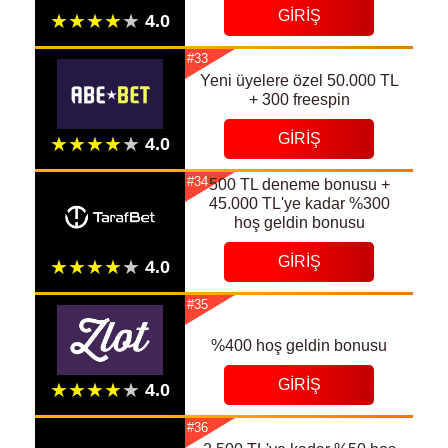
GIRIŞ
#33
Yeni üyelere özel 50.000 TL
+ 300 freespin
GIRIŞ
#34
500 TL deneme bonusu +
45.000 TL'ye kadar %300
hoş geldin bonusu
GIRIŞ
#35
%400 hoş geldin bonusu
GIRIŞ
#36