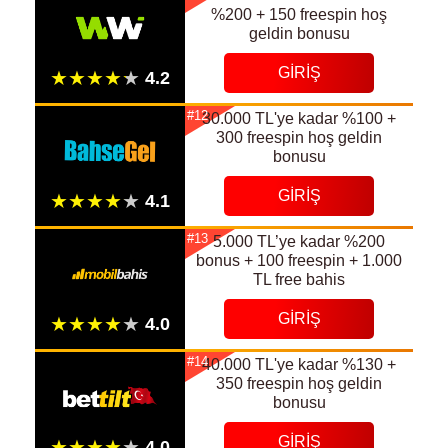
%200 + 150 freespin hoş
geldin bonusu
GIRIŞ
#12
30.000 TL'ye kadar %100 +
300 freespin hoş geldin
bonusu
GIRIŞ
#13
5.000 TL’ye kadar %200
bonus + 100 freespin + 1.000
TL free bahis
GIRIŞ
#14
40.000 TL'ye kadar %130 +
350 freespin hoş geldin
bonusu
GIRIŞ