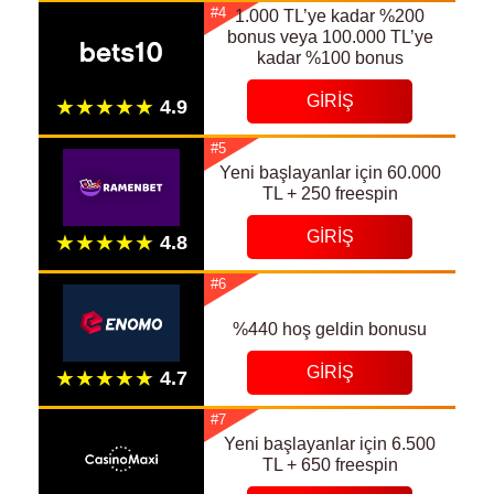
#4
1.000 TL’ye kadar %200
bonus veya 100.000 TL’ye
kadar %100 bonus
GIRIŞ
#5
Yeni başlayanlar için 60.000
TL + 250 freespin
GIRIŞ
#6
%440 hoş geldin bonusu
GIRIŞ
#7
Yeni başlayanlar için 6.500
TL + 650 freespin