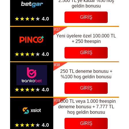
2.500 TL'ye kadar %50 hoş
geldin bonusu
GIRIŞ
#37
Yeni üyelere özel 100.000 TL
+ 250 freespin
GIRIŞ
#38
250 TL deneme bonusu +
%100 hoş geldin bonusu
GIRIŞ
#39
1.000 TL veya 1.000 freespin
deneme bonusu + 7.777 TL
hoş geldin bonusu
GIRIŞ