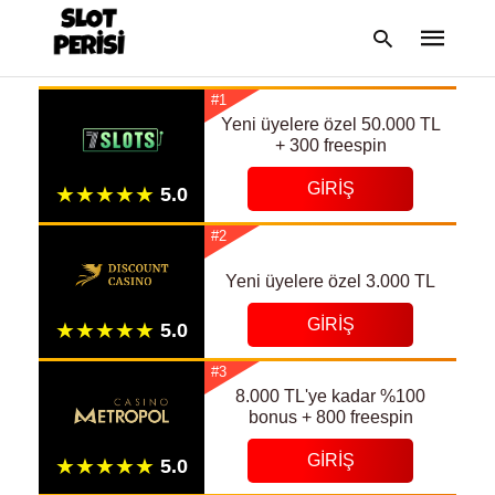
#1
Yeni üyelere özel 50.000 TL
+ 300 freespin
Type
GIRIŞ
your
search
query
#2
and
hit
enter:
Yeni üyelere özel 3.000 TL
GIRIŞ
#3
8.000 TL'ye kadar %100
bonus + 800 freespin
GIRIŞ