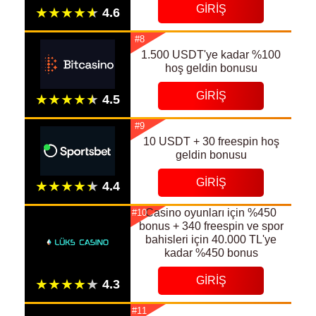
GIRIŞ
#8
1.500 USDT'ye kadar %100
hoş geldin bonusu
GIRIŞ
#9
10 USDT + 30 freespin hoş
geldin bonusu
GIRIŞ
Casino oyunları için %450
#10
bonus + 340 freespin ve spor
bahisleri için 40.000 TL'ye
kadar %450 bonus
GIRIŞ
#11