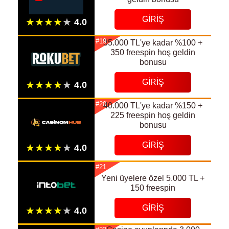
GIRIŞ
#19
35.000 TL'ye kadar %100 +
350 freespin hoş geldin
bonusu
GIRIŞ
#20
40.000 TL'ye kadar %150 +
225 freespin hoş geldin
bonusu
GIRIŞ
#21
Yeni üyelere özel 5.000 TL +
150 freespin
GIRIŞ