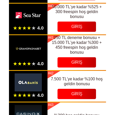
#40
50.000 TL'ye kadar %525 +
300 freespin hoş geldin
bonusu
GIRIŞ
250 TL deneme bonusu +
#41
15.000 TL'ye kadar %300 +
450 freespin hoş geldin
bonusu
GIRIŞ
#42
7.500 TL'ye kadar %100 hoş
geldin bonusu
GIRIŞ
#43