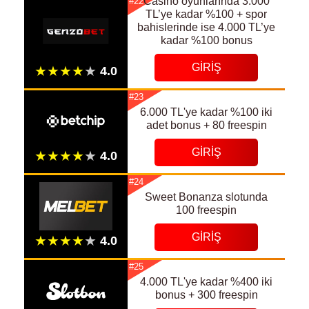
Casino oyunlarında 3.000
#22
TL’ye kadar %100 + spor
bahislerinde ise 4.000 TL’ye
kadar %100 bonus
GIRIŞ
#23
6.000 TL'ye kadar %100 iki
adet bonus + 80 freespin
GIRIŞ
#24
Sweet Bonanza slotunda
100 freespin
GIRIŞ
#25
4.000 TL'ye kadar %400 iki
bonus + 300 freespin