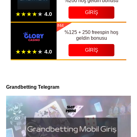
%200 hoş geldin bonusu
GIRIŞ
#44
%125 + 250 freespin hoş
geldin bonusu
GIRIŞ
Grandbetting Telegram