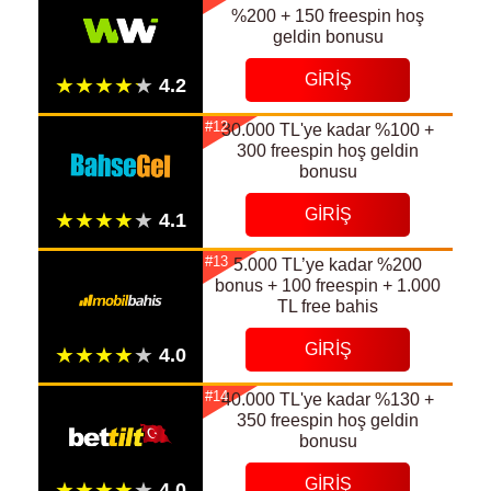
%200 + 150 freespin hoş
geldin bonusu
GIRIŞ
#12
30.000 TL'ye kadar %100 +
300 freespin hoş geldin
bonusu
GIRIŞ
#13
5.000 TL’ye kadar %200
bonus + 100 freespin + 1.000
TL free bahis
GIRIŞ
#14
40.000 TL'ye kadar %130 +
350 freespin hoş geldin
bonusu
GIRIŞ