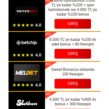
Casino oyunlarında 3.000
#22
TL’ye kadar %100 + spor
bahislerinde ise 4.000 TL’ye
kadar %100 bonus
GIRIŞ
#23
6.000 TL'ye kadar %100 iki
adet bonus + 80 freespin
GIRIŞ
#24
Sweet Bonanza slotunda
100 freespin
GIRIŞ
#25
4.000 TL'ye kadar %400 iki
bonus + 300 freespin