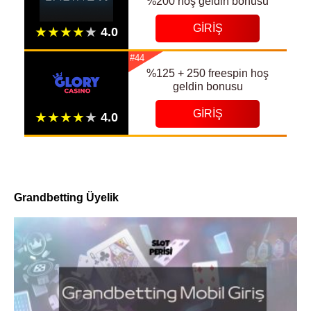
%200 hoş geldin bonusu
GIRIŞ
#44
%125 + 250 freespin hoş
geldin bonusu
GIRIŞ
Grandbetting Üyelik