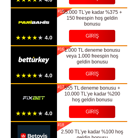
#15
55.000 TL'ye kadar %375 +
150 freespin hoş geldin
bonusu
GIRIŞ
#16
1.000 TL deneme bonusu
veya 1.000 freespin hoş
geldin bonusu
GIRIŞ
#17
555 TL deneme bonusu +
10.000 TL'ye kadar %200
hoş geldin bonusu
GIRIŞ
#18
2.500 TL'ye kadar %100 hoş
geldin bonusu