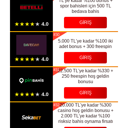
TL'ye kadar %100 bonus +
spor bahisleri için 500 TL
bedava bahis
GIRIŞ
#30
5.000 TL'ye kadar %100 iki
adet bonus + 300 freespin
GIRIŞ
#31
22.500 TL'ye kadar %330 +
250 freespin hoş geldin
bonusu
GIRIŞ
20.000 TL'ye kadar %300
#32
casino hoş geldin bonusu +
2.000 TL'ye kadar %100
risksiz bahis oynama firsatı