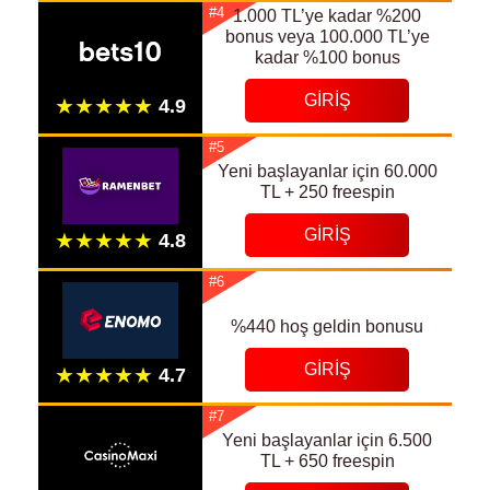
#4
1.000 TL’ye kadar %200
bonus veya 100.000 TL’ye
kadar %100 bonus
GIRIŞ
#5
Yeni başlayanlar için 60.000
TL + 250 freespin
GIRIŞ
#6
%440 hoş geldin bonusu
GIRIŞ
#7
Yeni başlayanlar için 6.500
TL + 650 freespin