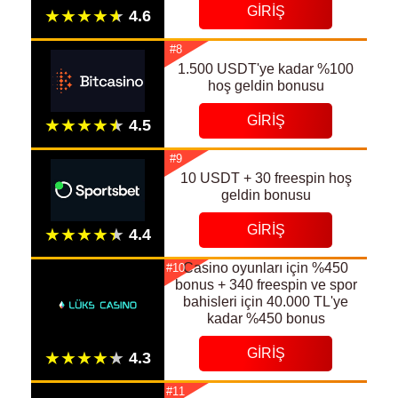
GIRIŞ
#8
1.500 USDT'ye kadar %100
hoş geldin bonusu
GIRIŞ
#9
10 USDT + 30 freespin hoş
geldin bonusu
GIRIŞ
Casino oyunları için %450
#10
bonus + 340 freespin ve spor
bahisleri için 40.000 TL'ye
kadar %450 bonus
GIRIŞ
#11